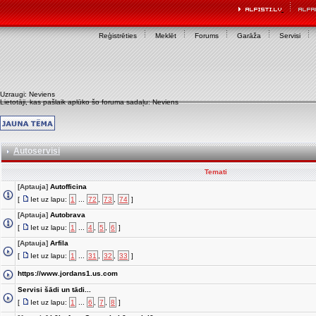
Reģistrēties
Meklēt
Forums
Garāža
Servisi
Uzraugi: Neviens
Lietotāji, kas pašlaik aplūko šo foruma sadaļu: Neviens
Autoservisi
Temati
[Aptauja]
Autofficina
[
Iet uz lapu:
1
...
72
,
73
,
74
]
[Aptauja]
Autobrava
[
Iet uz lapu:
1
...
4
,
5
,
6
]
[Aptauja]
Arfila
[
Iet uz lapu:
1
...
31
,
32
,
33
]
https://www.jordans1.us.com
Servisi šādi un tādi...
[
Iet uz lapu:
1
...
6
,
7
,
8
]