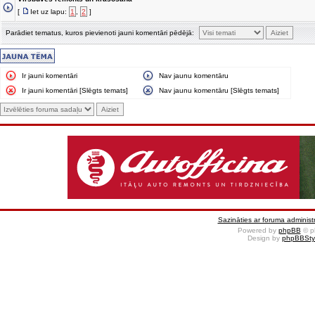
[
Iet uz lapu:
1
,
2
]
Parādiet tematus, kuros pievienoti jauni komentāri pēdējā:
Ir jauni komentāri
Nav jaunu komentāru
Ir jauni komentāri [Slēgts temats]
Nav jaunu komentāru [Slēgts temats]
Sazināties ar foruma administr
Powered by
phpBB
© p
Design by
phpBBSty