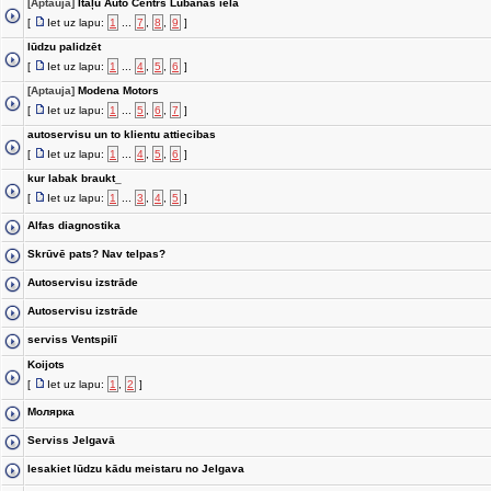
[Aptauja]
Itāļu Auto Centrs Lubānas ielā
[
Iet uz lapu:
1
...
7
,
8
,
9
]
lūdzu palidzēt
[
Iet uz lapu:
1
...
4
,
5
,
6
]
[Aptauja]
Modena Motors
[
Iet uz lapu:
1
...
5
,
6
,
7
]
autoservisu un to klientu attiecibas
[
Iet uz lapu:
1
...
4
,
5
,
6
]
kur labak braukt_
[
Iet uz lapu:
1
...
3
,
4
,
5
]
Alfas diagnostika
Skrūvē pats? Nav telpas?
Autoservisu izstrāde
Autoservisu izstrāde
serviss Ventspilī
Koijots
[
Iet uz lapu:
1
,
2
]
Молярка
Serviss Jelgavā
Iesakiet lūdzu kādu meistaru no Jelgava