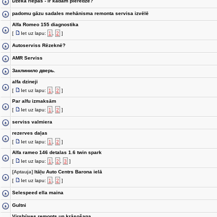
Džeka riepas - ir kādam pieredze?
padomu gāzu sadales mehānisma remonta servisa izvēlē
Alfa Romeo 155 diagnostika
[
Iet uz lapu:
1
,
2
]
Autoserviss Rēzeknē?
AMR Serviss
Заклинило дверь.
alfa dzineji
[
Iet uz lapu:
1
,
2
]
Par alfu izmaksām
[
Iet uz lapu:
1
,
2
]
serviss valmiera
rezerves daļas
[
Iet uz lapu:
1
,
2
]
Alfa rameo 146 detalas 1.6 twin spark
[
Iet uz lapu:
1
,
2
,
3
]
[Aptauja]
Itāļu Auto Centrs Barona ielā
[
Iet uz lapu:
1
,
2
]
Selespeed ella maina
Gultni
Virsbūves remonts un krāsošana