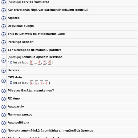
[Aptauja]
serviss Valmieraa
Kur brīvdienās Rīgā var saremontēt ielauztu izpūtēju?
Atgāzes
Degvielas sūkņis
This is just wow tip of Nostalrius Gold
Parkinga sensori
147 Selespeed uz manualu pārbūve
[Aptauja]
Tehniskā apskate servisos
[
Iet uz lapu:
1
...
4
,
5
,
6
]
Serviss
CPS Auto
[
Iet uz lapu:
1
,
2
,
3
,
4
]
Pilsetas Garāža, atsauksmes?
RC Auto
Autopart.lv
Личинки замков
Auto pulēšana
Nobruka automātiskā ātrumkārba t.i. nepārslēdz ātrumus