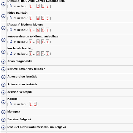
[Aptauja]
Itāļu Auto Centrs Lubānas ielā
[
Iet uz lapu:
1
...
7
,
8
,
9
]
lūdzu palidzēt
[
Iet uz lapu:
1
...
4
,
5
,
6
]
[Aptauja]
Modena Motors
[
Iet uz lapu:
1
...
5
,
6
,
7
]
autoservisu un to klientu attiecibas
[
Iet uz lapu:
1
...
4
,
5
,
6
]
kur labak braukt_
[
Iet uz lapu:
1
...
3
,
4
,
5
]
Alfas diagnostika
Skrūvē pats? Nav telpas?
Autoservisu izstrāde
Autoservisu izstrāde
serviss Ventspilī
Koijots
[
Iet uz lapu:
1
,
2
]
Молярка
Serviss Jelgavā
Iesakiet lūdzu kādu meistaru no Jelgava