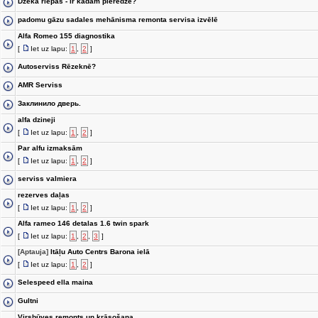
Džeka riepas - ir kādam pieredze?
padomu gāzu sadales mehānisma remonta servisa izvēlē
Alfa Romeo 155 diagnostika
[
Iet uz lapu:
1
,
2
]
Autoserviss Rēzeknē?
AMR Serviss
Заклинило дверь.
alfa dzineji
[
Iet uz lapu:
1
,
2
]
Par alfu izmaksām
[
Iet uz lapu:
1
,
2
]
serviss valmiera
rezerves daļas
[
Iet uz lapu:
1
,
2
]
Alfa rameo 146 detalas 1.6 twin spark
[
Iet uz lapu:
1
,
2
,
3
]
[Aptauja]
Itāļu Auto Centrs Barona ielā
[
Iet uz lapu:
1
,
2
]
Selespeed ella maina
Gultni
Virsbūves remonts un krāsošana