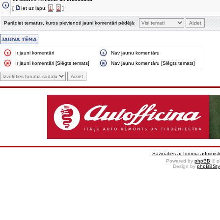
[
Iet uz lapu:
1
,
2
]
Parādiet tematus, kuros pievienoti jauni komentāri pēdējā:
Ir jauni komentāri
Nav jaunu komentāru
Ir jauni komentāri [Slēgts temats]
Nav jaunu komentāru [Slēgts temats]
Sazināties ar foruma administr
Powered by
phpBB
© p
Design by
phpBBSty