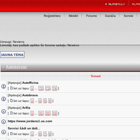
Reģistrēties
Meklēt
Forums
Garāža
Servisi
Uzraugi: Neviens
Lietotāji, kas pašlaik aplūko šo foruma sadaļu: Neviens
Autoservisi
Temati
[Aptauja]
Autofficina
[
Iet uz lapu:
1
...
72
,
73
,
74
]
[Aptauja]
Autobrava
[
Iet uz lapu:
1
...
4
,
5
,
6
]
[Aptauja]
Arfila
[
Iet uz lapu:
1
...
31
,
32
,
33
]
https://www.jordans1.us.com
Servisi šādi un tādi...
[
Iet uz lapu:
1
...
6
,
7
,
8
]