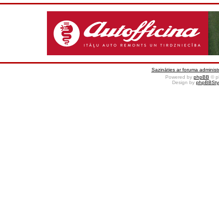
Sazināties ar foruma administr
Powered by
phpBB
© p
Design by
phpBBSty