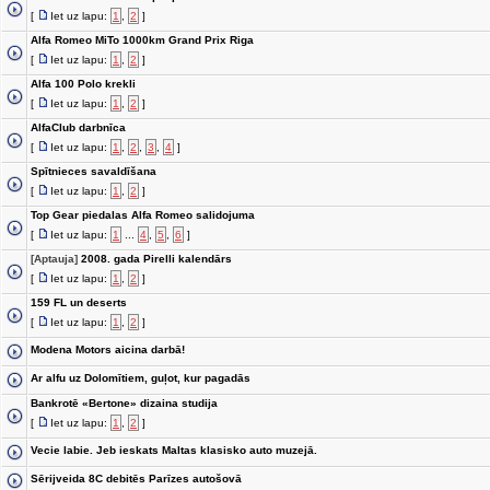
[
Iet uz lapu:
1
,
2
]
Alfa Romeo MiTo 1000km Grand Prix Riga
[
Iet uz lapu:
1
,
2
]
Alfa 100 Polo krekli
[
Iet uz lapu:
1
,
2
]
AlfaClub darbnīca
[
Iet uz lapu:
1
,
2
,
3
,
4
]
Spītnieces savaldīšana
[
Iet uz lapu:
1
,
2
]
Top Gear piedalas Alfa Romeo salidojuma
[
Iet uz lapu:
1
...
4
,
5
,
6
]
[Aptauja]
2008. gada Pirelli kalendārs
[
Iet uz lapu:
1
,
2
]
159 FL un deserts
[
Iet uz lapu:
1
,
2
]
Modena Motors aicina darbā!
Ar alfu uz Dolomītiem, guļot, kur pagadās
Bankrotē «Bertone» dizaina studija
[
Iet uz lapu:
1
,
2
]
Vecie labie. Jeb ieskats Maltas klasisko auto muzejā.
Sērijveida 8C debitēs Parīzes autošovā