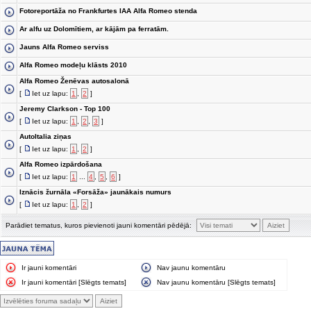
Fotoreportāža no Frankfurtes IAA Alfa Romeo stenda
Ar alfu uz Dolomītiem, ar kājām pa ferratām.
Jauns Alfa Romeo serviss
Alfa Romeo modeļu klāsts 2010
Alfa Romeo Ženēvas autosalonā
[
Iet uz lapu:
1
,
2
]
Jeremy Clarkson - Top 100
[
Iet uz lapu:
1
,
2
,
3
]
AutoItalia ziņas
[
Iet uz lapu:
1
,
2
]
Alfa Romeo izpārdošana
[
Iet uz lapu:
1
...
4
,
5
,
6
]
Iznācis žurnāla «Forsāža» jaunākais numurs
[
Iet uz lapu:
1
,
2
]
Parādiet tematus, kuros pievienoti jauni komentāri pēdējā:
Ir jauni komentāri
Nav jaunu komentāru
Ir jauni komentāri [Slēgts temats]
Nav jaunu komentāru [Slēgts temats]