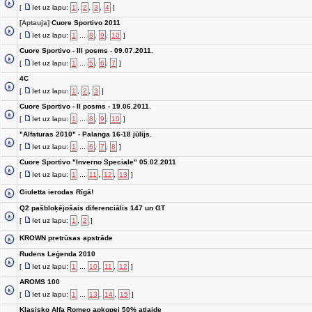
[
Iet uz lapu:
1
,
2
,
3
,
4
]
[Aptauja]
Cuore Sportivo 2011
[
Iet uz lapu:
1
...
8
,
9
,
10
]
Cuore Sportivo - III posms - 09.07.2011.
[
Iet uz lapu:
1
...
5
,
6
,
7
]
4C
[
Iet uz lapu:
1
,
2
,
3
]
Cuore Sportivo - II posms - 19.06.2011.
[
Iet uz lapu:
1
...
8
,
9
,
10
]
"Alfaturas 2010" - Palanga 16-18 jūlijs.
[
Iet uz lapu:
1
...
6
,
7
,
8
]
Cuore Sportivo "Inverno Speciale" 05.02.2011
[
Iet uz lapu:
1
...
11
,
12
,
13
]
Giuletta ierodas Rīgā!
Q2 pašbloķējošais diferenciālis 147 un GT
[
Iet uz lapu:
1
,
2
]
KROWN pretrūsas apstrāde
Rudens Leģenda 2010
[
Iet uz lapu:
1
...
10
,
11
,
12
]
AROMS 100
[
Iet uz lapu:
1
...
13
,
14
,
15
]
Klasisko Alfa Romeo apkopei 50% atlaide