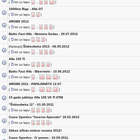
[
Iet uz lapu:
1
...
8
,
9
,
10
]
1000km Riga - Alfa GT
[
Iet uz lapu:
1
,
2
]
AROMS 2012
[
Iet uz lapu:
1
...
4
,
5
,
6
]
Baltic Fast Alfa - Nemuno žiedas - 29.07.2012
[
Iet uz lapu:
1
,
2
,
3
]
[Aptauja]
Šlokenbeka 2012 - 06.05.2012
[
Iet uz lapu:
1
...
4
,
5
,
6
]
Alfa 159 TI
[
Iet uz lapu:
1
,
2
,
3
,
4
]
Baltic Fast Alfa - Biķernieki - 10.06.2012
[
Iet uz lapu:
1
...
10
,
11
,
12
]
AROMS 2011 - PAPILDINĀTS 12.07.
[
Iet uz lapu:
1
...
16
,
17
,
18
]
15 gadu jubileja Alfa 155 V6 TI DTM
"Šlokenbeka 11" - 01.05.2011
[
Iet uz lapu:
1
,
2
,
3
,
4
]
Cuore Sportivo "Inverno Speciale" 18.02.2012
[
Iet uz lapu:
1
,
2
,
3
,
4
]
Sākas alfistu slotcar sezona 2012!
Cuore Sportivo - IV posms - 10.09.2011.