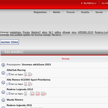
Reģistrēties
Meklēt
Forums
Garāža
Servisi
Uzraugi:
palaidniex
,
Presto
,
MartinsT
,
altez
,
Nr.7
,
ralfins
,
dlhawk
,
riexc
,
AROMS 2015
,
Rudens Le
Lietotāji, kas pašlaik aplūko šo foruma sadaļu: Neviens
Kas jaunāks?
Temati
Paziņojums:
Sezonas atklāšana 2023
AlfaClub Racing
[
Iet uz lapu:
1
,
2
]
Alfa Romeo 6C2500 Sport Pininfarina
[
Iet uz lapu:
1
,
2
]
Rudens Leģenda 2012
[
Iet uz lapu:
1
...
12
,
13
,
14
]
Mazda Romeo
Rudens leģenda 2011