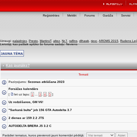
Reģistrēties
Meklēt
Forums
Garāža
Servisi
Uzraugi:
palaidniex
,
Presto
,
MartinsT
,
altez
,
Nr.7
,
ralfins
,
dlhawk
,
riexc
,
AROMS 2015
,
Rudens Le
Lietotāji, kas pašlaik aplūko šo foruma sadaļu: Neviens
Kas jaunāks?
Temati
Paziņojums:
Sezonas atklāšana 2023
Forsāžas kalendārs
[
Iet uz lapu:
1
...
3
,
4
,
5
]
Uz redzēšanos, GM V6!
"Sarkanā bulta" jeb 156 GTA Autodelta 3.7
2 dienas ar 159 2.2 JTS
AUTODELTA BRERA J5 3.2 C
Parādiet tematus, kuros pievienoti jauni komentāri pēdējā: