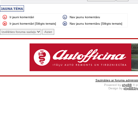
Ir jauni komentāri
Nav jaunu komentāru
Ir jauni komentāri [Slēgts temats]
Nav jaunu komentāru [Slēgts temats]
Sazināties ar foruma administr
Powered by
phpBB
© p
Design by
phpBBSty