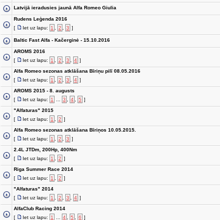
Latvijā ieradusies jaunā Alfa Romeo Giulia
Rudens Leģenda 2016
[
Iet uz lapu:
1
,
2
,
3
]
Baltic Fast Alfa - Kačerginė - 15.10.2016
AROMS 2016
[
Iet uz lapu:
1
,
2
,
3
,
4
]
Alfa Romeo sezonas atklāšana Bīriņu pilī 08.05.2016
[
Iet uz lapu:
1
,
2
,
3
,
4
]
AROMS 2015 - 8. augusts
[
Iet uz lapu:
1
...
3
,
4
,
5
]
"Alfaturas" 2015
[
Iet uz lapu:
1
,
2
]
Alfa Romeo sezonas atklāšana Bīriņos 10.05.2015.
[
Iet uz lapu:
1
,
2
,
3
]
2.4L JTDm, 200Hp, 400Nm
[
Iet uz lapu:
1
,
2
]
Riga Summer Race 2014
[
Iet uz lapu:
1
,
2
]
"Alfaturas" 2014
[
Iet uz lapu:
1
,
2
,
3
,
4
]
AlfaClub Racing 2014
[
Iet uz lapu:
1
...
4
,
5
,
6
]