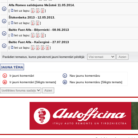
Alfa Romeo salidojums Mežotnē 11.05.2014.
[
Iet uz lapu:
1
,
2
,
3
]
Šlokenbeka 2013 - 12.05.2013.
[
Iet uz lapu:
1
,
2
]
Baltic Fast Alfa - Biķernieki - 08.06.2013
[
Iet uz lapu:
1
,
2
,
3
]
Baltic Fast Alfa - Kačerginė - 27.07.2013
[
Iet uz lapu:
1
,
2
,
3
,
4
]
Parādiet tematus, kuros pievienoti jauni komentāri pēdējā:
Ir jauni komentāri
Nav jaunu komentāru
Ir jauni komentāri [Slēgts temats]
Nav jaunu komentāru [Slēgts temats]