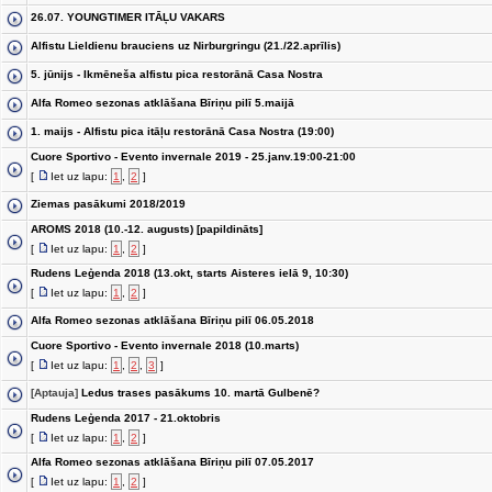
26.07. YOUNGTIMER ITĀĻU VAKARS
Alfistu Lieldienu brauciens uz Nirburgringu (21./22.aprīlis)
5. jūnijs - Ikmēneša alfistu pica restorānā Casa Nostra
Alfa Romeo sezonas atklāšana Bīriņu pilī 5.maijā
1. maijs - Alfistu pica itāļu restorānā Casa Nostra (19:00)
Cuore Sportivo - Evento invernale 2019 - 25.janv.19:00-21:00
[
Iet uz lapu:
1
,
2
]
Ziemas pasākumi 2018/2019
AROMS 2018 (10.-12. augusts) [papildināts]
[
Iet uz lapu:
1
,
2
]
Rudens Leģenda 2018 (13.okt, starts Aisteres ielā 9, 10:30)
[
Iet uz lapu:
1
,
2
]
Alfa Romeo sezonas atklāšana Bīriņu pilī 06.05.2018
Cuore Sportivo - Evento invernale 2018 (10.marts)
[
Iet uz lapu:
1
,
2
,
3
]
[Aptauja]
Ledus trases pasākums 10. martā Gulbenē?
Rudens Leģenda 2017 - 21.oktobris
[
Iet uz lapu:
1
,
2
]
Alfa Romeo sezonas atklāšana Bīriņu pilī 07.05.2017
[
Iet uz lapu:
1
,
2
]