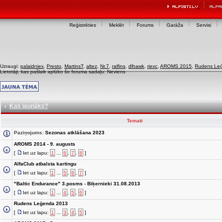
Reģistrēties
Meklēt
Forums
Garāža
Servisi
Uzraugi:
palaidniex
,
Presto
,
MartinsT
,
altez
,
Nr.7
,
ralfins
,
dlhawk
,
riexc
,
AROMS 2015
,
Rudens Le
Lietotāji, kas pašlaik aplūko šo foruma sadaļu: Neviens
Kas jaunāks?
Temati
Paziņojums:
Sezonas atklāšana 2023
AROMS 2014 - 9. augusts
[
Iet uz lapu:
1
...
6
,
7
,
8
]
AlfaClub atbalsta kartingu
[
Iet uz lapu:
1
...
5
,
6
,
7
]
"Baltic Endurance" 3.posms - Biķernieki 31.08.2013
[
Iet uz lapu:
1
...
4
,
5
,
6
]
Rudens Leģenda 2013
[
Iet uz lapu:
1
...
3
,
4
,
5
]