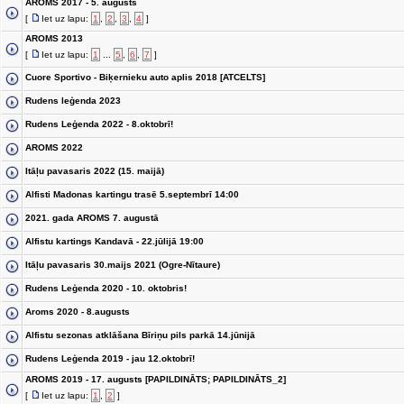
AROMS 2017 - 5. augusts
[
Iet uz lapu:
1
,
2
,
3
,
4
]
AROMS 2013
[
Iet uz lapu:
1
...
5
,
6
,
7
]
Cuore Sportivo - Biķernieku auto aplis 2018 [ATCELTS]
Rudens leģenda 2023
Rudens Leģenda 2022 - 8.oktobrī!
AROMS 2022
Itāļu pavasaris 2022 (15. maijā)
Alfisti Madonas kartingu trasē 5.septembrī 14:00
2021. gada AROMS 7. augustā
Alfistu kartings Kandavā - 22.jūlijā 19:00
Itāļu pavasaris 30.maijs 2021 (Ogre-Nītaure)
Rudens Leģenda 2020 - 10. oktobris!
Aroms 2020 - 8.augusts
Alfistu sezonas atklāšana Bīriņu pils parkā 14.jūnijā
Rudens Leģenda 2019 - jau 12.oktobrī!
AROMS 2019 - 17. augusts [PAPILDINĀTS; PAPILDINĀTS_2]
[
Iet uz lapu:
1
,
2
]