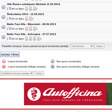
Alfa Romeo salidojums Mežotnē 11.05.2014.
[
Iet uz lapu:
1
,
2
,
3
]
Šlokenbeka 2013 - 12.05.2013.
[
Iet uz lapu:
1
,
2
]
Baltic Fast Alfa - Biķernieki - 08.06.2013
[
Iet uz lapu:
1
,
2
,
3
]
Baltic Fast Alfa - Kačerginė - 27.07.2013
[
Iet uz lapu:
1
,
2
,
3
,
4
]
Parādiet tematus, kuros pievienoti jauni komentāri pēdējā:
Ir jauni komentāri
Nav jaunu komentāru
Ir jauni komentāri [Slēgts temats]
Nav jaunu komentāru [Slēgts temats]