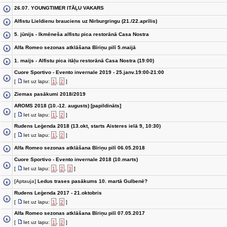
26.07. YOUNGTIMER ITĀĻU VAKARS
Alfistu Lieldienu brauciens uz Nirburgringu (21./22.aprīlis)
5. jūnijs - Ikmēneša alfistu pica restorānā Casa Nostra
Alfa Romeo sezonas atklāšana Bīriņu pilī 5.maijā
1. maijs - Alfistu pica itāļu restorānā Casa Nostra (19:00)
Cuore Sportivo - Evento invernale 2019 - 25.janv.19:00-21:00
[
Iet uz lapu:
1
,
2
]
Ziemas pasākumi 2018/2019
AROMS 2018 (10.-12. augusts) [papildināts]
[
Iet uz lapu:
1
,
2
]
Rudens Leģenda 2018 (13.okt, starts Aisteres ielā 9, 10:30)
[
Iet uz lapu:
1
,
2
]
Alfa Romeo sezonas atklāšana Bīriņu pilī 06.05.2018
Cuore Sportivo - Evento invernale 2018 (10.marts)
[
Iet uz lapu:
1
,
2
,
3
]
[Aptauja]
Ledus trases pasākums 10. martā Gulbenē?
Rudens Leģenda 2017 - 21.oktobris
[
Iet uz lapu:
1
,
2
]
Alfa Romeo sezonas atklāšana Bīriņu pilī 07.05.2017
[
Iet uz lapu:
1
,
2
]