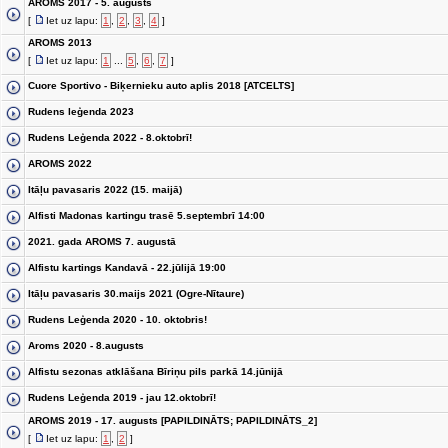
AROMS 2017 - 5. augusts
[
Iet uz lapu:
1
,
2
,
3
,
4
]
AROMS 2013
[
Iet uz lapu:
1
...
5
,
6
,
7
]
Cuore Sportivo - Biķernieku auto aplis 2018 [ATCELTS]
Rudens leģenda 2023
Rudens Leģenda 2022 - 8.oktobrī!
AROMS 2022
Itāļu pavasaris 2022 (15. maijā)
Alfisti Madonas kartingu trasē 5.septembrī 14:00
2021. gada AROMS 7. augustā
Alfistu kartings Kandavā - 22.jūlijā 19:00
Itāļu pavasaris 30.maijs 2021 (Ogre-Nītaure)
Rudens Leģenda 2020 - 10. oktobris!
Aroms 2020 - 8.augusts
Alfistu sezonas atklāšana Bīriņu pils parkā 14.jūnijā
Rudens Leģenda 2019 - jau 12.oktobrī!
AROMS 2019 - 17. augusts [PAPILDINĀTS; PAPILDINĀTS_2]
[
Iet uz lapu:
1
,
2
]