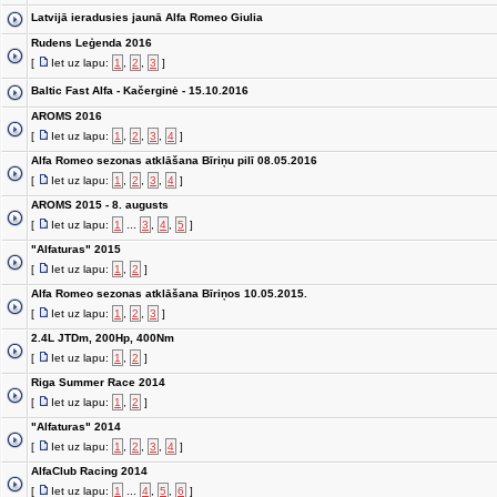
Latvijā ieradusies jaunā Alfa Romeo Giulia
Rudens Leģenda 2016
[
Iet uz lapu:
1
,
2
,
3
]
Baltic Fast Alfa - Kačerginė - 15.10.2016
AROMS 2016
[
Iet uz lapu:
1
,
2
,
3
,
4
]
Alfa Romeo sezonas atklāšana Bīriņu pilī 08.05.2016
[
Iet uz lapu:
1
,
2
,
3
,
4
]
AROMS 2015 - 8. augusts
[
Iet uz lapu:
1
...
3
,
4
,
5
]
"Alfaturas" 2015
[
Iet uz lapu:
1
,
2
]
Alfa Romeo sezonas atklāšana Bīriņos 10.05.2015.
[
Iet uz lapu:
1
,
2
,
3
]
2.4L JTDm, 200Hp, 400Nm
[
Iet uz lapu:
1
,
2
]
Riga Summer Race 2014
[
Iet uz lapu:
1
,
2
]
"Alfaturas" 2014
[
Iet uz lapu:
1
,
2
,
3
,
4
]
AlfaClub Racing 2014
[
Iet uz lapu:
1
...
4
,
5
,
6
]