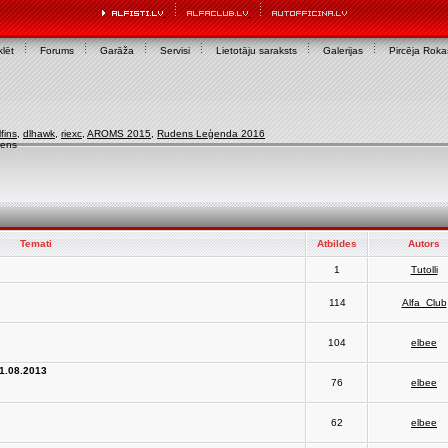
lēt
Forums
Garāža
Servisi
Lietotāju saraksts
Galerijas
Pircēja Rok
lfins
,
dlhawk
,
riexc
,
AROMS 2015
,
Rudens Leģenda 2016
iens
Temati
Atbildes
Autors
1
Tutolli
114
Alfa_Club
104
elbee
31.08.2013
76
elbee
62
elbee