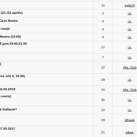
11
egils19
(21./22.aprīlis)
2
j.k.
 Casa Nostra
0
j.k.
5.maijā
4
j.k.
 Nostra (19:00)
0
j.k.
5.janv.19:00-21:00
17
j.k.
7
j.k.
]
22
Alfa_Club
es ielā 9, 10:30)
28
j.k.
06.05.2018
10
Alfa_Club
0.marts)
30
j.k.
tā Gulbenē?
10
j.k.
29
dlhawk
07.05.2017
21
elbee