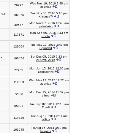
Wed Nov 16, 2016 2:48 pm
29797
zeenjaa
Tue Nov 08, 2016 5:16 pm
nda
102376
KristineVP
Mon Nov 07, 2016 11:40 am
39577
palaidniex
Mon Sep 05, 2016 3:43 pm
117371
dzintis
Tue May 17, 2016 2:49 pm
129664
Squash3
Sat Dec 05, 2015 5:23 pm
15
166454
AROMS 2015
Mon Jun 15, 2015 12:05 pm
77255
zaoblachnij
Wed May 13, 2015 11:22 am
112053
zeenjaa
Mon Dec 15, 2014 11:32 pm
72828
elbee
Tue Sep 02, 2014 12:13 am
65891
Tutolli
Tue Aug 19, 2014 8:11 am
114825
ralfins
Fri Aug 15, 2014 4:12 pm
163945
kaspars