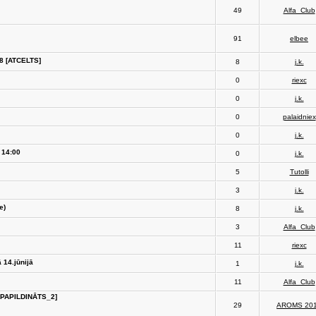
49
Alfa_Club
91
elbee
18 [ATCELTS]
8
j.k.
0
riexc
0
j.k.
0
palaidniex
0
j.k.
 14:00
0
j.k.
5
Tutolli
3
j.k.
e)
8
j.k.
3
Alfa_Club
11
riexc
 14.jūnijā
1
j.k.
11
Alfa_Club
 PAPILDINĀTS_2]
29
AROMS 20