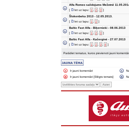
Alfa Romeo salidojums Mežotnē 11.05.201
[
Iet uz lapu:
1
,
2
,
3
]
Šlokenbeka 2013 - 12.05.2013.
[
Iet uz lapu:
1
,
2
]
Baltic Fast Alfa - Biķernieki - 08.06.2013
[
Iet uz lapu:
1
,
2
,
3
]
Baltic Fast Alfa - Kačerginė - 27.07.2013
[
Iet uz lapu:
1
,
2
,
3
,
4
]
Parādiet tematus, kuros pievienoti jauni komentār
Ir jauni komentāri
N
Ir jauni komentāri [Slēgts temats]
Na