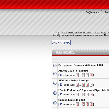
Reģistrēties
Mek
Uzraugi:
palaidniex
,
Presto
,
MartinsT
,
altez
,
Nr.7
,
ra
Lietotāji, kas pašlaik aplūko šo foruma sadaļu: Nev
Kas jaunāks?
Paziņojums:
Sezonas atklāšana 2023
AROMS 2014 - 9. augusts
[
Iet uz lapu:
1
...
6
,
7
,
8
]
AlfaClub atbalsta kartingu
[
Iet uz lapu:
1
...
5
,
6
,
7
]
"Baltic Endurance" 3.posms - Biķernieki 
[
Iet uz lapu:
1
...
4
,
5
,
6
]
Rudens Leģenda 2013
[
Iet uz lapu:
1
...
3
,
4
,
5
]