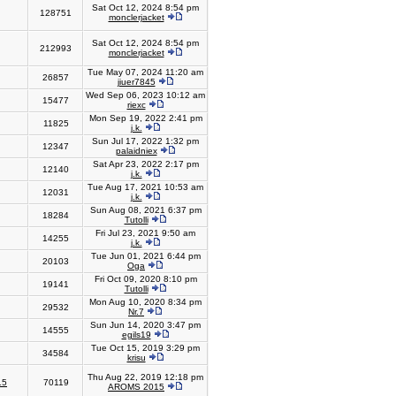
Sat Oct 12, 2024 8:54 pm
128751
monclerjacket
Sat Oct 12, 2024 8:54 pm
212993
monclerjacket
Tue May 07, 2024 11:20 am
26857
jiuer7845
Wed Sep 06, 2023 10:12 am
15477
riexc
Mon Sep 19, 2022 2:41 pm
11825
j.k.
Sun Jul 17, 2022 1:32 pm
12347
palaidniex
Sat Apr 23, 2022 2:17 pm
12140
j.k.
Tue Aug 17, 2021 10:53 am
12031
j.k.
Sun Aug 08, 2021 6:37 pm
18284
Tutolli
Fri Jul 23, 2021 9:50 am
14255
j.k.
Tue Jun 01, 2021 6:44 pm
20103
Oga
Fri Oct 09, 2020 8:10 pm
19141
Tutolli
Mon Aug 10, 2020 8:34 pm
29532
Nr.7
Sun Jun 14, 2020 3:47 pm
14555
egils19
Tue Oct 15, 2019 3:29 pm
34584
krisu
Thu Aug 22, 2019 12:18 pm
15
70119
AROMS 2015