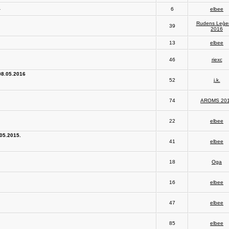
a
6
elbee
Rudens Leģe
39
2016
13
elbee
46
riexc
08.05.2016
52
j.k.
74
AROMS 20
22
elbee
05.2015.
41
elbee
18
Oga
16
elbee
47
elbee
85
elbee