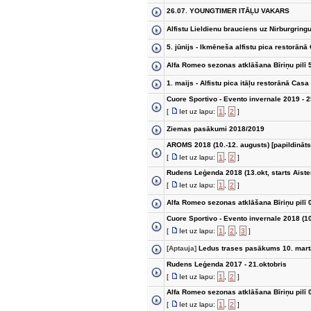
26.07. YOUNGTIMER ITĀĻU VAKARS
Alfistu Lieldienu brauciens uz Nirburgringu 
5. jūnijs - Ikmēneša alfistu pica restorānā
Alfa Romeo sezonas atklāšana Bīriņu pilī 
1. maijs - Alfistu pica itāļu restorānā Casa
Cuore Sportivo - Evento invernale 2019 - 2
[
Iet uz lapu:
1
,
2
]
Ziemas pasākumi 2018/2019
AROMS 2018 (10.-12. augusts) [papildināts
[
Iet uz lapu:
1
,
2
]
Rudens Leģenda 2018 (13.okt, starts Aister
[
Iet uz lapu:
1
,
2
]
Alfa Romeo sezonas atklāšana Bīriņu pilī 
Cuore Sportivo - Evento invernale 2018 (1
[
Iet uz lapu:
1
,
2
,
3
]
[Aptauja]
Ledus trases pasākums 10. mar
Rudens Leģenda 2017 - 21.oktobris
[
Iet uz lapu:
1
,
2
]
Alfa Romeo sezonas atklāšana Bīriņu pilī 
[
Iet uz lapu:
1
,
2
]