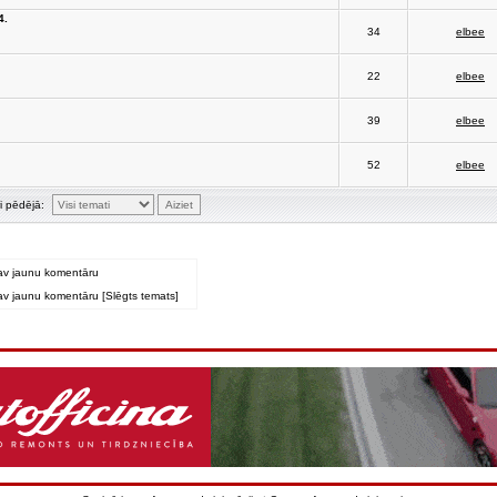
4.
34
elbee
22
elbee
39
elbee
52
elbee
i pēdējā:
av jaunu komentāru
v jaunu komentāru [Slēgts temats]