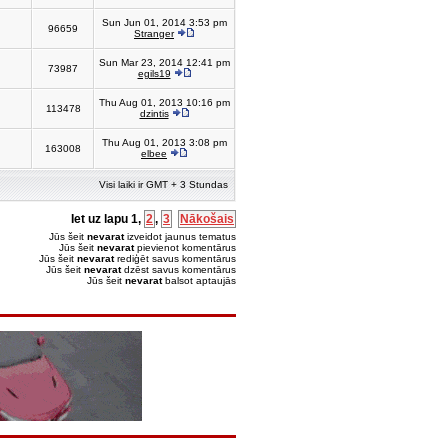
Sun Jun 01, 2014 3:53 pm
96659
Stranger
Sun Mar 23, 2014 12:41 pm
73987
egils19
Thu Aug 01, 2013 10:16 pm
113478
dzintis
Thu Aug 01, 2013 3:08 pm
163008
elbee
Visi laiki ir GMT + 3 Stundas
Iet uz lapu
1
,
2
,
3
Nākošais
Jūs šeit
nevarat
izveidot jaunus tematus
Jūs šeit
nevarat
pievienot komentārus
Jūs šeit
nevarat
rediģēt savus komentārus
Jūs šeit
nevarat
dzēst savus komentārus
Jūs šeit
nevarat
balsot aptaujās