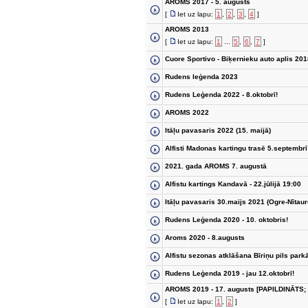
AROMS 2017 - 5. augusts
[
Iet uz lapu:
1
,
2
,
3
,
4
]
AROMS 2013
[
Iet uz lapu:
1
...
5
,
6
,
7
]
Cuore Sportivo - Biķernieku auto aplis 20
Rudens leģenda 2023
Rudens Leģenda 2022 - 8.oktobrī!
AROMS 2022
Itāļu pavasaris 2022 (15. maijā)
Alfisti Madonas kartingu trasē 5.septembrī
2021. gada AROMS 7. augustā
Alfistu kartings Kandavā - 22.jūlijā 19:00
Itāļu pavasaris 30.maijs 2021 (Ogre-Nītaur
Rudens Leģenda 2020 - 10. oktobris!
Aroms 2020 - 8.augusts
Alfistu sezonas atklāšana Bīriņu pils parkā
Rudens Leģenda 2019 - jau 12.oktobrī!
AROMS 2019 - 17. augusts [PAPILDINĀTS;
[
Iet uz lapu:
1
,
2
]