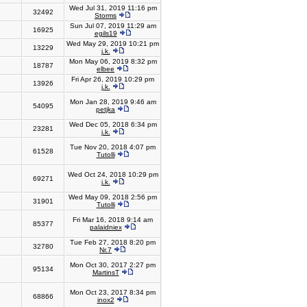
Wed Jul 31, 2019 11:16 pm
32492
Storms
Sun Jul 07, 2019 11:29 am
16925
egils19
Wed May 29, 2019 10:21 pm
13229
j.k.
Mon May 06, 2019 8:32 pm
18787
elbee
Fri Apr 26, 2019 10:29 pm
13926
j.k.
Mon Jan 28, 2019 9:46 am
54095
petjka
Wed Dec 05, 2018 6:34 pm
23281
j.k.
Tue Nov 20, 2018 4:07 pm
61528
Tutolli
Wed Oct 24, 2018 10:29 pm
69271
j.k.
Wed May 09, 2018 2:56 pm
31901
Tutolli
Fri Mar 16, 2018 9:14 am
85377
palaidniex
Tue Feb 27, 2018 8:20 pm
32780
Nr.7
Mon Oct 30, 2017 2:27 pm
95134
MartinsT
Mon Oct 23, 2017 8:34 pm
68866
inox2