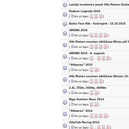
Latvijā ieradusies jaunā Alfa Romeo Giuli
Rudens Leģenda 2016
[
Iet uz lapu:
1
,
2
,
3
]
Baltic Fast Alfa - Kačerginė - 15.10.2016
AROMS 2016
[
Iet uz lapu:
1
,
2
,
3
,
4
]
Alfa Romeo sezonas atklāšana Bīriņu pilī 
[
Iet uz lapu:
1
,
2
,
3
,
4
]
AROMS 2015 - 8. augusts
[
Iet uz lapu:
1
...
3
,
4
,
5
]
"Alfaturas" 2015
[
Iet uz lapu:
1
,
2
]
Alfa Romeo sezonas atklāšana Bīriņos 10.
[
Iet uz lapu:
1
,
2
,
3
]
2.4L JTDm, 200Hp, 400Nm
[
Iet uz lapu:
1
,
2
]
Riga Summer Race 2014
[
Iet uz lapu:
1
,
2
]
"Alfaturas" 2014
[
Iet uz lapu:
1
,
2
,
3
,
4
]
AlfaClub Racing 2014
[
Iet uz lapu:
1
...
4
,
5
,
6
]