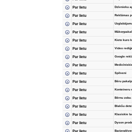
Par lietu
Dzīvnieku 
Par lietu
Reklāmas p
Par lietu
Uzglabājam
Par lietu
Mākoņpakal
Par lietu
Kieto kuro k
Par lietu
Video rediģ
Par lietu
Google rek
Par lietu
Medicīniski
Par lietu
Spilveni
Par lietu
Bēru pakal
Par lietu
Konteineru
Par lietu
Bērnu zobu 
Par lietu
Blakšu dete
Par lietu
Klasiskie la
Par lietu
Dyson produ
Par lietu
Barjerplēve