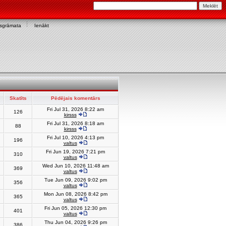
asgrāmata
Ienākt
Skatīts
Pēdējais komentārs
Fri Jul 31, 2026 8:22 am
126
kirsss
Fri Jul 31, 2026 8:18 am
88
kirsss
Fri Jul 10, 2026 4:13 pm
196
valtus
Fri Jun 19, 2026 7:21 pm
310
valtus
Wed Jun 10, 2026 11:48 am
369
valtus
Tue Jun 09, 2026 9:02 pm
356
valtus
Mon Jun 08, 2026 8:42 pm
365
valtus
Fri Jun 05, 2026 12:30 pm
401
valtus
Thu Jun 04, 2026 9:26 pm
386