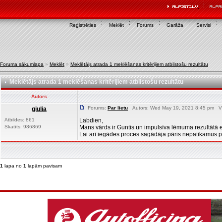
Reģistrēties
Meklēt
Forums
Garāža
Servisi
Foruma sākumlapa
»
Meklēt
»
Meklētājs atrada 1 meklēšanas kritērijiem atbilstošu rezultātu
Meklētājs atrada 1 meklēšanas kritērijiem atbilstošu rezultātu
Autors
Forums:
Par lietu
Autors: Wed May 19, 2021 8:45 pm Vi
giulia
Atbildes: 861
Labdien,
Skatīts: 986869
Mans vārds ir Guntis un impulsīva lēmuma rezultātā 
Lai arī iegādes proces sagādāja pāris nepatīkamus pā
1
lapa no
1
lapām pavisam