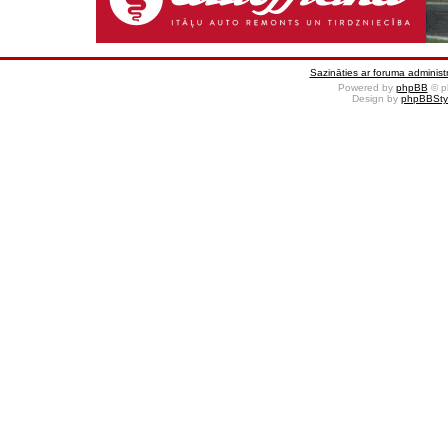
Sazināties ar foruma administr
Powered by
phpBB
© p
Design by
phpBBSty