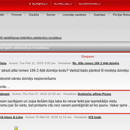
lēt
Forums
Garāža
Servisi
Lietotāju saraksts
Galerijas
Pircēja Rok
9 meklēšanas kritērijiem atbilstošus rezultātus
ērijiem atbilstošus rezultātus
Ziņojums
lietu
Autors: Tue Feb 11, 2020 3:05 pm Virsraksts:
Re: Alfa romeo 166 2.4jtd dzinējs
ar atrast alfai romeo 166 2.4jtd dzinēja kodu? Varbūt kāds pārdod šī modeļa dzinēj
vdesmit vārstu dzinējs nepieciešams
rstu ...
idojumi
Autors: Thu Feb 07, 2019 10:35 am Virsraksts:
Ikmēneša alfistu Pizzza
sam sacītajam un zupa tiešām bija laba ko nevar teikt par iepriekšējo vietu.
smu par šo vietu, bet protams citu reiz varam pamēģināt arī ko jaunu. Vakar sprie ..
ējā klase & Limo
Autors: Fri Mar 02, 2018 11:13 am Virsraksts:
ICS kods