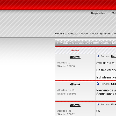
Reģistrēties
Mek
Foruma sākumlapa
»
Meklēt
»
Meklētājs atrada 149
Meklētājs atrada 1499 meklēšanas krit
Autors
Forums:
Par 
dlhawk
Atbildes: 1
Sveiki! Kur v
Skatīts: 12966
Desmit vai di
Ir divdesmit vā
Forums:
Sal
dlhawk
Atbildes: 1215
Pievienojos vi
Skatīts: 958361
Šobrīd labāk e
Forums:
Vid
dlhawk
Atbildes: 35
Ok.
Skatīts: 76982