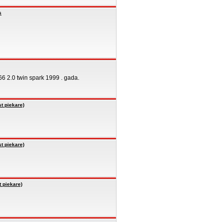
s
166 2.0 twin spark 1999 . gada.
t piekare)
t piekare)
 piekare)