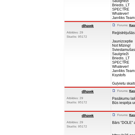
Saulgrieži
Briedis_LT
SPECTRE
Whatever!
Jan4iks Team 
Forums:
Kas
dlhawk
Atbildes: 29
Reģistrējušā
Skatīts: 95172
Jaunizceptie
Not Mīzing!
Sviestamušas
Saulgrieži
Briedis_LT
SPECTRE
Whatever!
Jan4iks Team
Ksystofs
Guļvietu skait
Forums:
Kas
dlhawk
Atbildes: 29
Pasākumu laik
Skatīts: 95172
Būs iespēja u
Forums:
Kas
dlhawk
Atbildes: 29
Bārs “DOLE” a
Skatīts: 95172