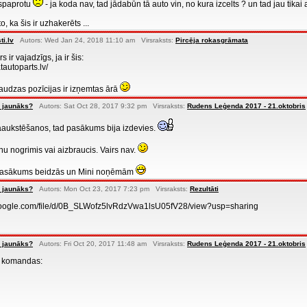
 spaprotu
- ja koda nav, tad jādabūn tā auto vin, no kura izcelts ? un tad jau tikai a
to, ka šis ir uzhakerēts ...
sti.lv
Autors: Wed Jan 24, 2018 11:10 am Virsraksts:
Pircēja rokasgrāmata
 ir vajadzīgs, ja ir šis:
tautoparts.lv/
daudzas pozīcijas ir izņemtas ārā
 jaunāks?
Autors: Sat Oct 28, 2017 9:32 pm Virsraksts:
Rudens Leģenda 2017 - 21.oktobris
aaukstēšanos, tad pasākums bija izdevies.
i nu nogrimis vai aizbraucis. Vairs nav.
pasākums beidzās un Mini noņēmām
 jaunāks?
Autors: Mon Oct 23, 2017 7:23 pm Virsraksts:
Rezultāti
e.google.com/file/d/0B_SLWofz5lvRdzVwa1lsU05fV28/view?usp=sharing
 jaunāks?
Autors: Fri Oct 20, 2017 11:48 am Virsraksts:
Rudens Leģenda 2017 - 21.oktobris
s komandas: