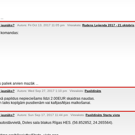
...
 jaunāks?
Autors: Fri Oct 13, 2017 11:05 pm Virsraksts:
Rudens Leģenda 2017 - 21.oktobris
s komandas:
s paliek arvien mazāk ...
 jaunāks?
Autors: Wed Sep 27, 2017 1:10 pm Virsraksts:
Papildināts
ā papildus nepieciešams līdzi 2.00EUR skaidras naudas.
n laiks kopīgām pusdienām vai kafijas/tējas malkošanai.
 jaunāks?
Autors: Sun Sep 17, 2017 11:44 pm Virsraksts:
Papildināts Starta vieta
utostāvvietā, Doles sala blakus Rīgas HES. (56.852852, 24.265564).