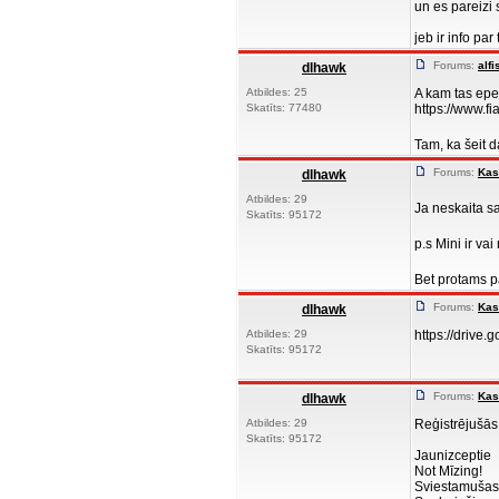
un es pareizi
jeb ir info par 
Forums:
alfi
dlhawk
Atbildes: 25
A kam tas epers
Skatīts: 77480
https://www.fia
Tam, ka šeit 
Forums:
Kas
dlhawk
Atbildes: 29
Ja neskaita s
Skatīts: 95172
p.s Mini ir va
Bet protams 
Forums:
Kas
dlhawk
Atbildes: 29
https://driv
Skatīts: 95172
Forums:
Kas
dlhawk
Atbildes: 29
Reģistrējušā
Skatīts: 95172
Jaunizceptie
Not Mīzing!
Sviestamušas