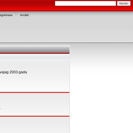
asgrāmata
Ienākt
u vajag 2003.gada
.