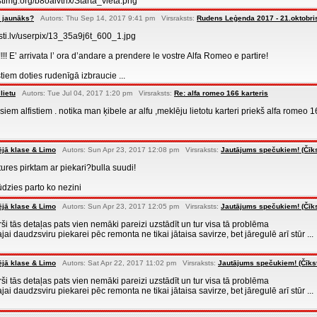
stimg.org/b8oaivthx/Starta_vieta.png
 jaunāks?
Autors: Thu Sep 14, 2017 9:41 pm Virsraksts:
Rudens Leģenda 2017 - 21.oktobri
isti.lv/userpix/13_35a9j6t_600_1.jpg
 E’ arrivata l’ ora d’andare a prendere le vostre Alfa Romeo e partire!
fistiem doties rudenīgā izbraucie ...
lietu
Autors: Tue Jul 04, 2017 1:20 pm Virsraksts:
Re: alfa romeo 166 karteris
em alfistiem . notika man ķibele ar alfu ,meklēju lietotu karteri priekš alfa romeo 
ējā klase & Limo
Autors: Sun Apr 23, 2017 12:08 pm Virsraksts:
Jautājums spečukiem! (Čīks
ures pirktam ar piekari?bulla suudi!
dzies parto ko nezini
ējā klase & Limo
Autors: Sun Apr 23, 2017 12:05 pm Virsraksts:
Jautājums spečukiem! (Čīks
ši tās detaļas pats vien nemāki pareizi uzstādīt un tur visa tā problēma
ai daudzsviru piekarei pēc remonta ne tikai jātaisa savirze, bet jāregulē arī stūr ...
ējā klase & Limo
Autors: Sat Apr 22, 2017 11:02 pm Virsraksts:
Jautājums spečukiem! (Čīkst
ši tās detaļas pats vien nemāki pareizi uzstādīt un tur visa tā problēma
ai daudzsviru piekarei pēc remonta ne tikai jātaisa savirze, bet jāregulē arī stūr ...