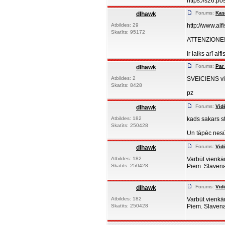
https://s26.po
Forums:
Kas
dlhawk
Atbildes: 29
http://www.alf
Skatīts: 95172
ATTENZIONE!!!!
Ir laiks arī al
Forums:
Par 
dlhawk
Atbildes: 2
SVEICIENS visi
Skatīts: 8428
pz
Forums:
Vid
dlhawk
Atbildes: 182
kads sakars st
Skatīts: 250428
Un tāpēc nesū
Forums:
Vid
dlhawk
Atbildes: 182
Varbūt vienkār
Skatīts: 250428
Piem. Slavenaj
Forums:
Vid
dlhawk
Atbildes: 182
Varbūt vienkār
Skatīts: 250428
Piem. Slavenaj