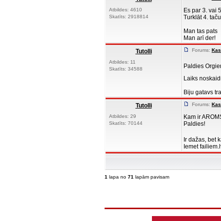
Atbildes: 4610
Es par 3. vai 5
Skatīts: 2918814
Turklāt 4. taču
Man tas pats
Man arī der!
Forums:
Kas
Tutolli
Atbildes: 11
Paldies Orgi
Skatīts: 34588
Laiks noskaidr
Biju gatavs tra
Forums:
Kas
Tutolli
Atbildes: 29
Kam ir AROMS 
Skatīts: 70144
Paldies!
Ir dažas, bet
Iemet failiem.l
1
lapa no
71
lapām pavisam