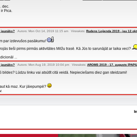
. dec.
 ir Pica.
 jaunāks?
Autors: Mon Oct 14, 2019 11:15 am Virsraksts:
Rudens Leģenda 2019 - jau 12.okt
em par izdevušos pasākumu!
ojās tieši pirms pirmās aktivitātes Milžu trasē. Kā Jūs to sarunājāt ar laika veci?
dicionāl ...
 jaunāks?
Autors: Mon Aug 19, 2019 10:04 pm Virsraksts:
AROMS 2019 - 17. augusts [PAP
bildes? Lūdzu linku vai atsūtīt citā veidā. Nepieciešams diez gan steidzami!
 kaut kā maz. Kur jāiepumpē?
v.
I