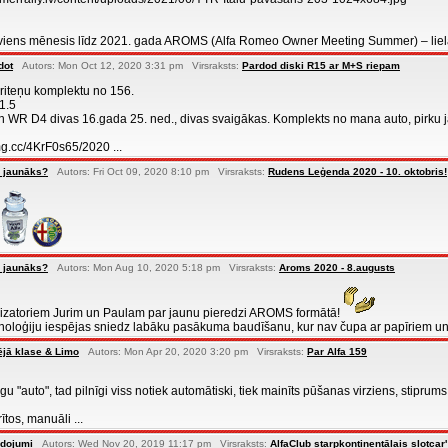
eši viens mēnesis līdz 2021. gada AROMS (Alfa Romeo Owner Meeting Summer) – lielāk
dot
Autors: Mon Oct 12, 2020 3:31 pm Virsraksts:
Pardod diski R15 ar M+S riepam
iteņu komplektu no 156.
1.5
 WR D4 divas 16.gada 25. ned., divas svaigākas. Komplekts no mana auto, pirku 
img.cc/4KrF0s65/2020 ...
 jaunāks?
Autors: Fri Oct 09, 2020 8:10 pm Virsraksts:
Rudens Leģenda 2020 - 10. oktobris!
 jaunāks?
Autors: Mon Aug 10, 2020 5:18 pm Virsraksts:
Aroms 2020 - 8.augusts
izatoriem Jurim un Paulam par jaunu pieredzi AROMS formātā!
oloģiju iespējas sniedz labāku pasākuma baudīšanu, kur nav čupa ar papīriem un k
ējā klase & Limo
Autors: Mon Apr 20, 2020 3:20 pm Virsraksts:
Par Alfa 159
u "auto", tad pilnīgi viss notiek automātiski, tiek mainīts pūšanas virziens, stiprums,
rītos, manuāli ...
idojumi
Autors: Wed Nov 20, 2019 11:17 pm Virsraksts:
AlfaClub starpkontinentālais slotcar