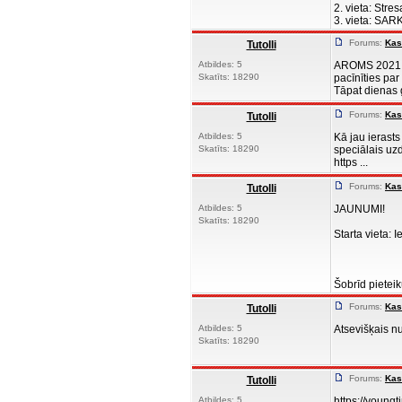
2. vieta: Stre
3. vieta: SARK
Forums:
Kas
Tutolli
Atbildes: 5
AROMS 2021 go
Skatīts: 18290
pacīnīties par
Tāpat dienas g
Forums:
Kas
Tutolli
Atbildes: 5
Kā jau ierast
Skatīts: 18290
speciālais uz
https ...
Forums:
Kas
Tutolli
Atbildes: 5
JAUNUMI!
Skatīts: 18290
Starta vieta:
Šobrīd pietei
Forums:
Kas
Tutolli
Atbildes: 5
Atsevišķais nu
Skatīts: 18290
Forums:
Kas
Tutolli
Atbildes: 5
https://young