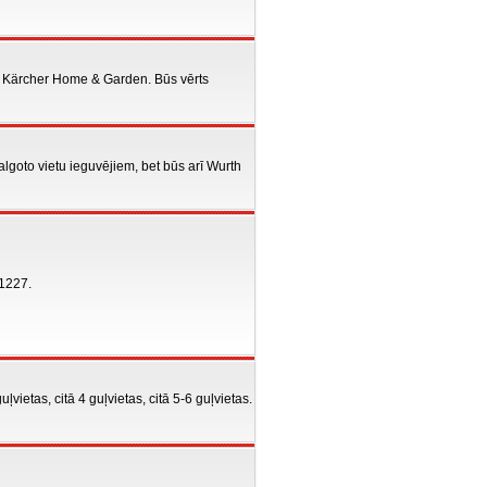
o Kärcher Home & Garden. Būs vērts
lgoto vietu ieguvējiem, bet būs arī Wurth
21227.
vietas, citā 4 guļvietas, citā 5-6 guļvietas.