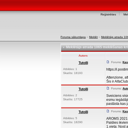
Reģistrēties
Mek
Foruma sākumlapa
»
Meklēt
»
Meklētājs atrada 106
Meklētājs atrada 1065 meklēšanas krit
Autors
Forums:
Kas
Tutolli
Atbildes: 1
https://i.pos
Skatīts: 18193
Attenzione, a
Šis ir AlfaClu
Forums:
Aut
Tutolli
Atbildes: 2
Sveiciens vis
Skatīts: 17725
esmu iegādājie
pastāsta kas jā
Forums:
Kas
Tutolli
Atbildes: 5
AROMS 2021 ir
Skatīts: 18290
Paldies ikvie
1.vieta: Nost 