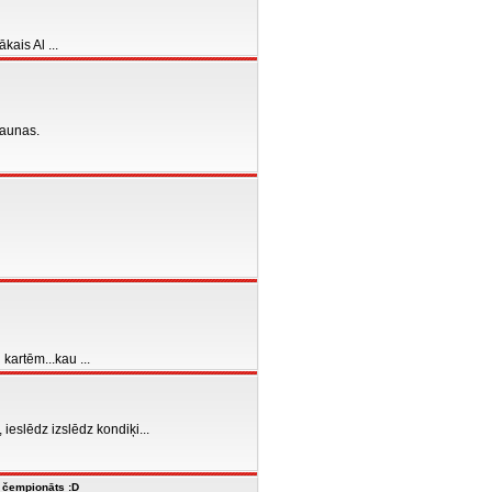
ais Al ...
jaunas.
artēm...kau ...
 ieslēdz izslēdz kondiķi...
' čempionāts :D