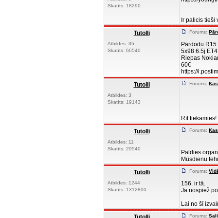
Skatīts: 18290
Ir palicis ti
Forums:
Pār
Tutolli
Atbildes: 35
Pārdodu R15 r
Skatīts: 60540
5x98 6.5j ET4
Riepas Nokian
60€
https://i.post
Forums:
Kas
Tutolli
Atbildes: 3
Skatīts: 19143
Rīt tiekamies!
Forums:
Kas
Tutolli
Atbildes: 11
Skatīts: 29540
Paldies organ
Mūsdienu tehn
Forums:
Vid
Tutolli
Atbildes: 1244
156. ir tā.
Skatīts: 1312800
Ja nospiež pog
Lai no šī izvai
Forums:
Sal
Tutolli