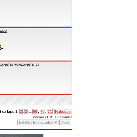
obrī!
ILDINĀTS; PAPILDINĀTS_2]
et uz lapu
1
,
2
,
3
...
69
,
70
,
71
Nākošais
Visi laiki ir GMT + 3 Stundas