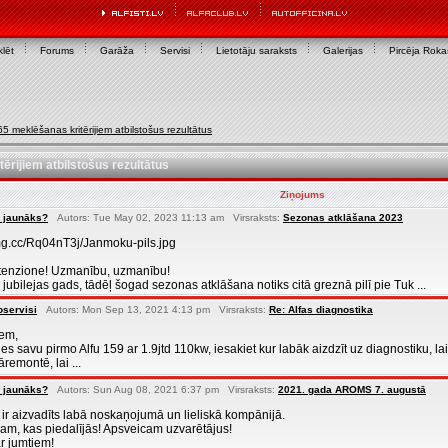
lēt
Forums
Garāža
Servisi
Lietotāju saraksts
Galerijas
Pircēja Rok
5 meklēšanas kritērijiem atbilstošus rezultātus
ērijiem atbilstošus rezultātus
Ziņojums
 jaunāks?
Autors: Tue May 02, 2023 11:13 am Virsraksts:
Sezonas atklāšana 2023
timg.cc/Rq04nT3j/Janmoku-pils.jpg
ttenzione! Uzmanību, uzmanību!
b jubilejas gads, tādēļ šogad sezonas atklāšana notiks citā greznā pilī pie Tuk ...
oservisi
Autors: Mon Sep 13, 2021 4:13 pm Virsraksts:
Re: Alfas diagnostika
iem,
s savu pirmo Alfu 159 ar 1.9jtd 110kw, iesakiet kur labāk aizdzīt uz diagnostiku, l
remontē, lai ...
 jaunāks?
Autors: Sun Aug 08, 2021 6:37 pm Virsraksts:
2021. gada AROMS 7. augustā
 aizvadīts labā noskaņojumā un lieliskā kompānijā.
nam, kas piedalījās! Apsveicam uzvarētājus!
ar jumtiem!