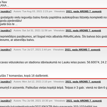
sa Nav
ANA ...
 jaunāks?
Autors: Tue Aug 03, 2021 2:23 pm Virsraksts:
2021. gada AROMS 7. augustā
dalgoto vietu ieguvēju balvu fondu papildina autokopšnas līdzekļu komplekti n
 goda pjedestālu!
aitā būs te ...
 jaunāks?
Autors: Sat Jul 31, 2021 11:56 am Virsraksts:
2021. gada AROMS 7. augustā
s iepriekšējos pasākumos, arī šogad mūs atbalsta #WurthLatvia. Šīs balvas būs goda
devums, ar atsevišķu balvu.
 jaunāks?
Autors: Tue Jul 27, 2021 2:44 pm Virsraksts:
2021. gada AROMS 7. augustā
 Iecavas vidusskolas un stadiona stāvlaukumā no Lauku ielas puses. 56.60074, 24.
kušās 7 komandas, kopā 16 dalībnieki.
 jaunāks?
Autors: Mon Jul 12, 2021 2:10 pm Virsraksts:
2021. gada AROMS 7. augustā
muriņš ir aizņemts. Palikušas vietas kopējā telpā. Telpas ir 3 gab.: vienā no tām 6 guļ
 jaunāks?
Autors: Thu Jul 08, 2021 10:30 pm Virsraksts:
2021. gada AROMS 7. augustā
timerrally.lv/content/uploads/2021/06/YTR-Italu-pavasaris-203-1024x684.jpg