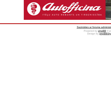
Sazināties ar foruma administr
Powered by
phpBB
© p
Design by
phpBBSty