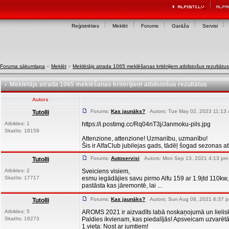
Reģistrēties
Meklēt
Forums
Garāža
Servisi
Foruma sākumlapa
»
Meklēt
»
Meklētājs atrada 1065 meklēšanas kritērijiem atbilstošus rezultātus
Meklētājs atrada 1065 meklēšanas kritērijiem atbilstošus rezultātus
Autors
Forums:
Kas jaunāks?
Autors: Tue May 02, 2023 11:13 
Tutolli
Atbildes: 1
https://i.postimg.cc/Rq04nT3j/Janmoku-pils.jpg
Skatīts: 18159
Attenzione, attenzione! Uzmanību, uzmanību!
Šis ir AlfaClub jubilejas gads, tādēļ šogad sezonas atk
Forums:
Autoservisi
Autors: Mon Sep 13, 2021 4:13 pm 
Tutolli
Atbildes: 2
Sveiciens visiem,
Skatīts: 17717
esmu iegādājies savu pirmo Alfu 159 ar 1.9jtd 110kw, 
pastāsta kas jāremontē, lai ...
Forums:
Kas jaunāks?
Autors: Sun Aug 08, 2021 6:37 p
Tutolli
Atbildes: 5
AROMS 2021 ir aizvadīts labā noskaņojumā un lielis
Skatīts: 18273
Paldies ikvienam, kas piedalījās! Apsveicam uzvarētā
1.vieta: Nost ar jumtiem!