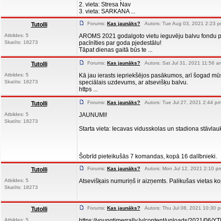
2. vieta: Stresa Nav
3. vieta: SARKANA ...
Forums:
Kas jaunāks?
Autors: Tue Aug 03, 2021 2:23 p
Tutolli
Atbildes: 5
AROMS 2021 godalgoto vietu ieguvēju balvu fondu p
Skatīts: 18273
pacīnīties par goda pjedestālu!
Tāpat dienas gaitā būs te ...
Forums:
Kas jaunāks?
Autors: Sat Jul 31, 2021 11:56 a
Tutolli
Atbildes: 5
Kā jau ierasts iepriekšējos pasākumos, arī šogad mūs
Skatīts: 18273
speciālais uzdevums, ar atsevišķu balvu.
https ...
Forums:
Kas jaunāks?
Autors: Tue Jul 27, 2021 2:44 pm
Tutolli
Atbildes: 5
JAUNUMI!
Skatīts: 18273
Starta vieta: Iecavas vidusskolas un stadiona stāvl
Šobrīd pieteikušās 7 komandas, kopā 16 dalībnieki.
Forums:
Kas jaunāks?
Autors: Mon Jul 12, 2021 2:10 p
Tutolli
Atbildes: 5
Atsevišķais numuriņš ir aizņemts. Palikušas vietas kopē
Skatīts: 18273
Forums:
Kas jaunāks?
Autors: Thu Jul 08, 2021 10:30 p
Tutolli
Atbildes: 5
https://youngtimerrally.lv/content/uploads/2021/06/