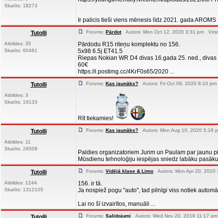
Skatīts: 18273
Ir palicis tieši viens mēnesis līdz 2021. gada AROMS
Forums:
Pārdot
Autors: Mon Oct 12, 2020 3:31 pm Virsr
Tutolli
Atbildes: 35
Pārdodu R15 riteņu komplektu no 156.
Skatīts: 60461
5x98 6.5j ET41.5
Riepas Nokian WR D4 divas 16.gada 25. ned., divas 
60€
https://i.postimg.cc/4KrF0s65/2020 ...
Forums:
Kas jaunāks?
Autors: Fri Oct 09, 2020 8:10 pm
Tutolli
Atbildes: 3
Skatīts: 19133
Rīt tiekamies!
Forums:
Kas jaunāks?
Autors: Mon Aug 10, 2020 5:18 p
Tutolli
Atbildes: 11
Skatīts: 29509
Paldies organizatoriem Jurim un Paulam par jaunu 
Mūsdienu tehnoloģiju iespējas sniedz labāku pasākum
Forums:
Vidējā klase & Limo
Autors: Mon Apr 20, 2020 
Tutolli
Atbildes: 1244
156. ir tā.
Skatīts: 1312105
Ja nospiež pogu "auto", tad pilnīgi viss notiek automāt
Lai no šī izvairītos, manuāli ...
Forums:
Salidojumi
Autors: Wed Nov 20, 2019 11:17 pm
Tutolli