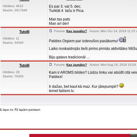
Atbildes: 4610
Es par 3. vai 5. dec.
Skatīts: 2917948
Turklāt 4. taču ir Pica.
Man tas pats
Man arī der!
Forums:
Kas jaunāks?
Autors: Mon Oct 14, 2019 11:15 
Tutolli
Atbildes: 11
Paldies Orgiem par izdevušos pasākumu!
Skatīts: 34565
Laiks noskaidrojās tieši pirms pirmās aktivitātes Milžu
Biju gatavs tradicionāl ...
Forums:
Kas jaunāks?
Autors: Mon Aug 19, 2019 10:04 
Tutolli
Atbildes: 29
Kam ir AROMS bildes? Lūdzu linku vai atsūtīt citā ve
Skatīts: 70065
Paldies!
Ir dažas, bet kaut kā maz. Kur jāiepumpē?
Iemet failiem.lv.
1
lapa no
71
lapām pavisam