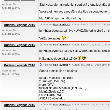
Atbildes: 39
Šādi vakardienas rudenīgi sportiskā diena izskatās sk
Skatīts: 102452
Vakara ģimenisko atmosfēru skaitļos atspoguļot nem
http://i66.tinypic.com/6tpsa8.jpg
Forums:
Kas jaunāks?
Autors: Sat Oct 29, 2016 2:54 pm
Rudens Leģenda 2016
Atbildes: 39
[url=https://youtu.be/in4ydHUMtZc]Spied te virsū un s
Skatīts: 102452
Vēlāk tiekamies!
Forums:
Kas jaunāks?
Autors: Sat Oct 29, 2016 11:44 a
Rudens Leģenda 2016
Atbildes: 39
[url=https://youtu.be/xe4vY1ipWV0]Spied te, lai skatīt
Skatīts: 102452
Nākamais video plkst. 15:00
Forums:
Kas jaunāks?
Autors: Thu Oct 27, 2016 3:45 p
Rudens Leģenda 2016
Atbildes: 39
Šobrīd pieteikušās ekipāžas:
Skatīts: 102452
farfalla velocissima (166)
\"Jaunie\" (159 SW)
Nero (GTV)
tu tikai skudru nesamin (159 SW Ti)
Melnā Žizele (159)
LaBa DaBa (75)
ASDASD (Giuliett ...
Forums:
Kas jaunāks?
Autors: Mon Oct 24, 2016 8:12 p
Rudens Leģenda 2016