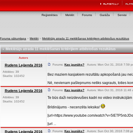
Reģistrēties
Meklēt
Forums
Garāža
Servisi
Foruma sākumlapa
»
Meklēt
»
Meklētājs atrada 11 meklēšanas kritērijiem atbilstošus rezultātus
Meklētājs atrada 11 meklēšanas kritērijiem atbilstošus rezultātus
Autors
Forums:
Kas jaunāks?
Autors: Mon Oct 31, 2016 7:59 p
Rudens Leģenda 2016
Atbildes: 39
Bez maziem kasjakiem rezultātu apkopošanā jau neiz
Skatīts: 102452
Nē, nevienam pašlepnums netiks sagrauts, toties koma
Forums:
Kas jaunāks?
Autors: Mon Oct 31, 2016 11:48 
Rudens Leģenda 2016
Atbildes: 39
Te būs daži neizdevušies kadri no video instrukcij
Skatīts: 102452
Brīdinājums - necenzēta leksika!
[url=https://www.youtube.com/watch?v=5lETP5nbJDo
[url ...
Forums:
Kas jaunāks?
Autors: Sun Oct 30, 2016 7:08 p
Rudens Leģenda 2016