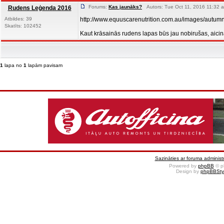
Forums:
Kas jaunāks?
Autors: Tue Oct 11, 2016 11:32 
Rudens Leģenda 2016
Atbildes: 39
http://www.equuscarenutrition.com.au/images/autum
Skatīts: 102452
Kaut krāsainās rudens lapas būs jau nobirušas, aicinā
1
lapa no
1
lapām pavisam
Sazināties ar foruma administr
Powered by
phpBB
© p
Design by
phpBBSty