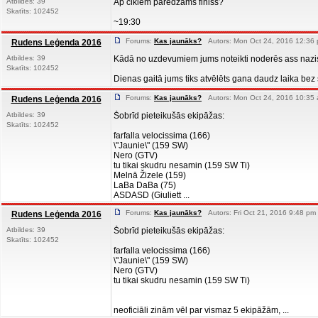
Atbildes: 39
Ap cikiem paredzams finiss?
Skatīts: 102452
~19:30
Forums:
Kas jaunāks?
Autors: Mon Oct 24, 2016 12:36 
Rudens Leģenda 2016
Atbildes: 39
Kādā no uzdevumiem jums noteikti noderēs ass nazi
Skatīts: 102452
Dienas gaitā jums tiks atvēlēts gana daudz laika bez s
Forums:
Kas jaunāks?
Autors: Mon Oct 24, 2016 10:35 
Rudens Leģenda 2016
Atbildes: 39
Šobrīd pieteikušās ekipāžas:
Skatīts: 102452
farfalla velocissima (166)
\"Jaunie\" (159 SW)
Nero (GTV)
tu tikai skudru nesamin (159 SW Ti)
Melnā Žizele (159)
LaBa DaBa (75)
ASDASD (Giuliett ...
Forums:
Kas jaunāks?
Autors: Fri Oct 21, 2016 9:48 pm
Rudens Leģenda 2016
Atbildes: 39
Šobrīd pieteikušās ekipāžas:
Skatīts: 102452
farfalla velocissima (166)
\"Jaunie\" (159 SW)
Nero (GTV)
tu tikai skudru nesamin (159 SW Ti)
neoficiāli zinām vēl par vismaz 5 ekipāžām, ...