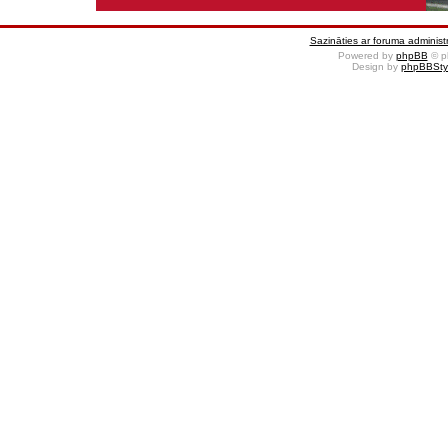
Sazināties ar foruma administr
Powered by
phpBB
© p
Design by
phpBBSty