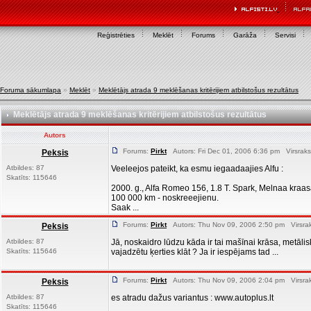
Reģistrēties
Meklēt
Forums
Garāža
Servisi
Foruma sākumlapa
»
Meklēt
»
Meklētājs atrada 9 meklēšanas kritērijiem atbilstošus rezultātus
Meklētājs atrada 9 meklēšanas kritērijiem atbilstošus rezultātus
Autors
Forums:
Pirkt
Autors: Fri Dec 01, 2006 6:36 pm Virsraks
Peksis
Atbildes: 87
Veeleejos pateikt, ka esmu iegaadaajies Alfu :
Skatīts: 115646
2000. g., Alfa Romeo 156, 1.8 T. Spark, Melnaa kraasaa 
100 000 km - noskreeejienu.
Saak ...
Forums:
Pirkt
Autors: Thu Nov 09, 2006 2:50 pm Virsra
Peksis
Atbildes: 87
Jā, noskaidro lūdzu kāda ir tai mašīnai krāsa, metāli
Skatīts: 115646
vajadzētu ķerties klāt ? Ja ir iespējams tad ...
Forums:
Pirkt
Autors: Thu Nov 09, 2006 2:04 pm Virsra
Peksis
Atbildes: 87
es atradu dažus variantus : www.autoplus.lt
Skatīts: 115646