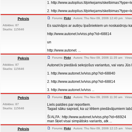
1. http://www.autoplius.lt/pirkejams/skelbimas?type
2. http://www.autoplius.lt/pirkejams/skelbimas?type=le
Forums:
Pirkt
Autors: Thu Nov 09, 2006 12:40 pm Virsr
Peksis
Atbildes: 87
Es sazinājos ar autiņu īpašniekiem un noskaidroju ka
Skatīts: 115646
http://www.autonet.lv/viss.php?id=68814
un
http://www.autonet. ...
Forums:
Pirkt
Autors: Thu Nov 09, 2006 11:35 am Virsra
Peksis
Atbildes: 87
Autonet.lv piedāvā sekojošus variantus, vai varu Jūs lū
Skatīts: 115646
1. http://www.autonet.lv/viss.php?id=68840
2. http://www.autonet.lv/viss.php?id=68814
3. http://www.autonet.lv/viss ...
Forums:
Pirkt
Autors: Thu Nov 09, 2006 11:30 am Virsra
Peksis
Atbildes: 87
Liels paldies par reportiem.
Skatīts: 115646
Tagad sāku saprast, ka uz lētiem piedāvājumiem labā
Šī ALFA : http://www.autonet.lv/viss.php?id=66924
man šķiet visai simpātisks variants, atk ...
Forums:
Pirkt
Autors: Thu Nov 09, 2006 12:15 am Virsr
Peksis