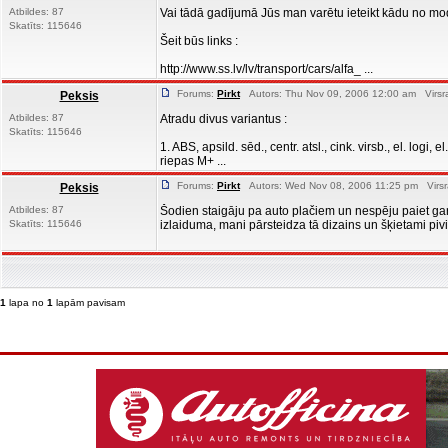
Atbildes: 87
Vai tādā gadījumā Jūs man varētu ieteikt kādu no mod
Skatīts: 115646
Šeit būs links :
http://www.ss.lv/lv/transport/cars/alfa_ ...
Forums:
Pirkt
Autors: Thu Nov 09, 2006 12:00 am Virsr
Peksis
Atbildes: 87
Atradu divus variantus :
Skatīts: 115646
1. ABS, apsild. sēd., centr. atsl., cink. virsb., el. logi, 
riepas M+ ...
Forums:
Pirkt
Autors: Wed Nov 08, 2006 11:25 pm Virsr
Peksis
Atbildes: 87
Šodien staigāju pa auto plačiem un nespēju paiet ga
Skatīts: 115646
izlaiduma, mani pārsteidza tā dizains un šķietami pivil
1
lapa no
1
lapām pavisam