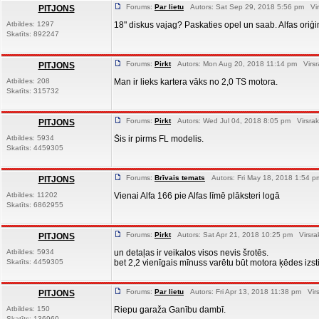
Forums:
Par lietu
Autors: Sat Sep 29, 2018 5:56 pm Vir
PITJONS
Atbildes: 1297
18" diskus vajag? Paskaties opel un saab. Alfas ori
Skatīts: 892247
Forums:
Pirkt
Autors: Mon Aug 20, 2018 11:14 pm Virsr
PITJONS
Atbildes: 208
Man ir lieks kartera vāks no 2,0 TS motora.
Skatīts: 315732
Forums:
Pirkt
Autors: Wed Jul 04, 2018 8:05 pm Virsrak
PITJONS
Atbildes: 5934
Šis ir pirms FL modelis.
Skatīts: 4459305
Forums:
Brīvais temats
Autors: Fri May 18, 2018 1:54 p
PITJONS
Atbildes: 11202
Vienai Alfa 166 pie Alfas līmē plāksteri logā
Skatīts: 6862955
Forums:
Pirkt
Autors: Sat Apr 21, 2018 10:25 pm Virsra
PITJONS
Atbildes: 5934
un detaļas ir veikalos visos nevis šrotēs.
Skatīts: 4459305
bet 2,2 vienīgais mīnuss varētu būt motora ķēdes izs
Forums:
Par lietu
Autors: Fri Apr 13, 2018 11:38 pm Virs
PITJONS
Atbildes: 150
Riepu garaža Ganību dambī.
Skatīts: 136960