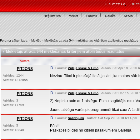
Reģistrēties
Meklēt
Forums
Garāža
Servisi
Foruma sākumlapa
»
Meklēt
»
Meklētājs atrada 544 meklēšanas kritērijiem atbilstošus rezultātus
Meklētājs atrada 544 meklēšanas kritērijiem atbilstošus rezultātus
Autors
Forums:
Vidējā klase & Limo
Autors: Sat Apr 18, 2020 6
PITJONS
Atbildes: 1244
Nezinu. Tikai ir plus šajā lietā, jo zini, ka motors sāk i
Skatīts: 1312855
Forums:
Vidējā klase & Limo
Autors: Sat Dec 15, 2018 
PITJONS
Atbildes: 3
2) Nopirku auto ar 1 atslēgu. Esmu sagādājis otru. V
Skatīts: 17709
Jaunu atslēgu varēs pieprogrammēt tikai caur Alfa dīler
Forums:
Salidojumi
Autors: Sat Sep 29, 2018 6:14 pm V
PITJONS
Atbildes: 5
Būs!!!
Skatīts: 18840
Paskaties bildes no citiem pasākumiem Galerijā.