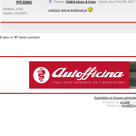
Forums:
Vidējā klase & Limo
Autors: Sun Feb 05, 2017 
PITJONS
Atbildes: 1244
nolūza viena kvēlsvece
Skatīts: 1312855
1
lapa no
37
lapām pavisam
Sazināties ar foruma administr
Powered by
phpBB
© p
Design by
phpBBSty