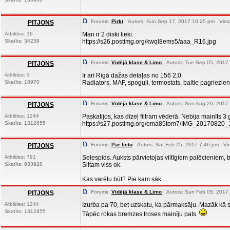
Forums:
Pirkt
Autors: Sun Sep 17, 2017 10:25 pm Virsr
PITJONS
Atbildes: 16
Man ir 2 diski lieki.
Skatīts: 34239
https://s26.postimg.org/kwql8ems5/aaa_R16.jpg
Forums:
Vidējā klase & Limo
Autors: Tue Sep 05, 2017 
PITJONS
Atbildes: 3
Ir arī Rīgā dažas detaļas no 156 2,0
Skatīts: 18970
Radiators, MAF, spoguļi, termostats, baltie pagriezieni,
Forums:
Vidējā klase & Limo
Autors: Sun Aug 20, 2017 
PITJONS
Atbildes: 1244
Paskatijos, kas dīzeļ filtram vēderā. Nebija mainīts 3
Skatīts: 1312855
https://s27.postimg.org/ema85tom7/IMG_20170820_
Forums:
Par lietu
Autors: Sat Feb 25, 2017 7:46 pm Vir
PITJONS
Atbildes: 791
Selespīds. Auksts pārvietojas viltīgiem palēcieniem,
Skatīts: 933928
Siltam viss ok.
Kas varētu būt? Pie kam sāk ...
Forums:
Vidējā klase & Limo
Autors: Sun Feb 05, 2017 
PITJONS
Atbildes: 1244
Izurba pa 70, bet uzskatu, ka pārmaksāju. Mazāk kā s
Skatīts: 1312855
Tāpēc rokas bremzes troses mainīju pats.