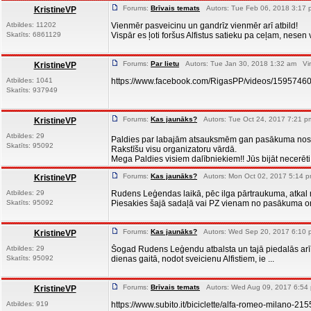
Forums:
Brīvais temats
Autors: Tue Feb 06, 2018 3:17 
KristineVP
Atbildes: 11202
Vienmēr pasveicinu un gandrīz vienmēr arī atbild!
Skatīts: 6861129
Vispār es ļoti foršus Alfistus satieku pa ceļam, nesen
Forums:
Par lietu
Autors: Tue Jan 30, 2018 1:32 am Vir
KristineVP
Atbildes: 1041
https://www.facebook.com/RigasPP/videos/1595746
Skatīts: 937949
Forums:
Kas jaunāks?
Autors: Tue Oct 24, 2017 7:21 p
KristineVP
Atbildes: 29
Paldies par labajām atsauksmēm gan pasākuma nosl
Skatīts: 95092
Rakstīšu visu organizatoru vārdā.
Mega Paldies visiem dalībniekiem!! Jūs bijāt necerēti li
Forums:
Kas jaunāks?
Autors: Mon Oct 02, 2017 5:14 p
KristineVP
Atbildes: 29
Rudens Leģendas laikā, pēc ilga pārtraukuma, atkal no
Skatīts: 95092
Piesakies šajā sadaļā vai PZ vienam no pasākuma org
Forums:
Kas jaunāks?
Autors: Wed Sep 20, 2017 6:10 
KristineVP
Atbildes: 29
Šogad Rudens Leģendu atbalsta un tajā piedalās arī It
Skatīts: 95092
dienas gaitā, nodot sveicienu Alfistiem, ie ...
Forums:
Brīvais temats
Autors: Wed Aug 09, 2017 6:54 
KristineVP
Atbildes: 919
https://www.subito.it/biciclette/alfa-romeo-milano-2