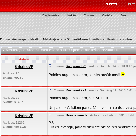
Reģistrēties
Meklēt
Forums
Garāža
Servisi
Foruma sākumlapa
»
Meklēt
»
Meklētājs atrada 31 meklēšanas kritērijiem atbilstošus rezultātus
Meklētājs atrada 31 meklēšanas kritērijiem atbilstošus rezultātus
Autors
Forums:
Kas jaunāks?
Autors: Sun Oct 14, 2018 8:17 p
KristineVP
Atbildes: 28
Paldies organizatoriem, lielisks pasākums!!
Skatīts: 69230
Forums:
Kas jaunāks?
Autors: Sun Aug 12, 2018 6:41 p
KristineVP
Atbildes: 22
Paldies organizatoriem, bija SUPER!!
Skatīts: 61497
Un paldies Alfistiem par dažāda veida atbalstu visa 
Forums:
Brīvais temats
Autors: Tue Feb 06, 2018 3:44 
KristineVP
Atbildes: 11202
P.S.
Skatīts: 6861129
Cik es ievēroju, parasti sieviete pie stūres neatsveici