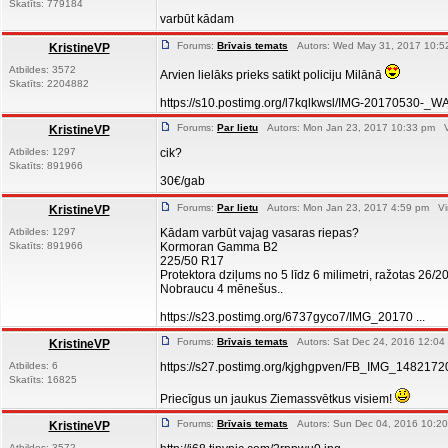
Skatīts: 779184
varbūt kādam
Forums:
Brīvais temats
Autors: Wed May 31, 2017 10:52
KristineVP
Atbildes: 3572
Arvien lielāks prieks satikt policiju Milānā
Skatīts: 2204882
https://s10.postimg.org/l7kqlkwsl/IMG-20170530-_W
Forums:
Par lietu
Autors: Mon Jan 23, 2017 10:33 pm Vi
KristineVP
Atbildes: 1297
cik?
Skatīts: 891966
30€/gab
Forums:
Par lietu
Autors: Mon Jan 23, 2017 4:59 pm Vir
KristineVP
Atbildes: 1297
Kādam varbūt vajag vasaras riepas?
Skatīts: 891966
Kormoran Gamma B2
225/50 R17
Protektora dziļums no 5 līdz 6 milimetri, ražotas 26/2
Nobraucu 4 mēnešus..
https://s23.postimg.org/6737gyco7/IMG_20170 ...
Forums:
Brīvais temats
Autors: Sat Dec 24, 2016 12:04
KristineVP
Atbildes: 6
https://s27.postimg.org/kjghgpven/FB_IMG_1482172
Skatīts: 16825
Priecīgus un jaukus Ziemassvētkus visiem!
Forums:
Brīvais temats
Autors: Sun Dec 04, 2016 10:20
KristineVP
Atbildes: 3572