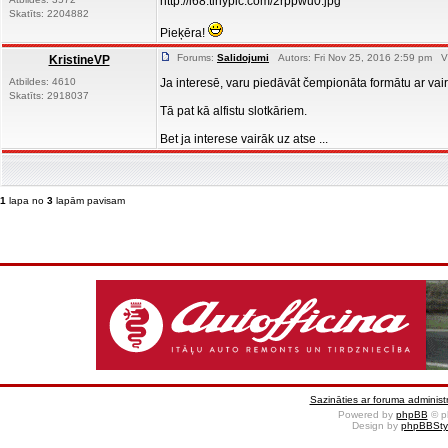
http://i68.tinypic.com/2rppwu0.jpg
Skatīts: 2204882
Pieķēra!
Forums:
Salidojumi
Autors: Fri Nov 25, 2016 2:59 pm Vi
KristineVP
Atbildes: 4610
Ja interesē, varu piedāvāt čempionāta formātu ar vair
Skatīts: 2918037
Tā pat kā alfistu slotkāriem.
Bet ja interese vairāk uz atse ...
1
lapa no
3
lapām pavisam
Sazināties ar foruma administr
Powered by
phpBB
© p
Design by
phpBBSty