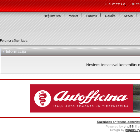
Reģistrēties
Meklēt
Forums
Garāža
Servisi
Foruma sākumlapa
Informācija
Neviens temats vai komentārs n
Sazināties ar foruma administr
Powered by
phpBB
© p
Design by
phpBBSty