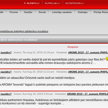
lēt
Forums
Garāža
Servisi
Lietotāju saraksts
Galerijas
Pircēja Rok
meklēšanas kritērijiem atbilstošus rezultātus
ijiem atbilstošus rezultātus
Ziņojums
 jaunāks?
Autors: Thu Aug 22, 2019 12:18 pm Virsraksts:
AROMS 2019 - 17. augusts [PAPI
licētās bildes arī varētu dabūt tā pat kā iepriekšējās pāris galerijas caur files.fm?
lfi.lv/auto/zinas/foto-aizvadits-alfa-romeo-brauceju-salidojums-aroms-2 ...
 jaunāks?
Autors: Tue Aug 20, 2019 12:13 pm Virsraksts:
AROMS 2019 - 17. augusts [PAPI
ildēm un atsaucību! Drīzumā varēs lasīt un redzēt medijos.
a AROMA "bounds" tagad ir publiski pieejams un lietojams bez paroles jebkuram i
 jaunāks?
Autors: Sun Aug 18, 2019 5:33 pm Virsraksts:
AROMS 2019 - 17. augusts [PAPIL
bības partneriem Hopalaa, Autobrava un lieliskajiem alfistiem par nenobīšanos ek
vo konkurenci un kā vienmēr - superīgo kompān ...