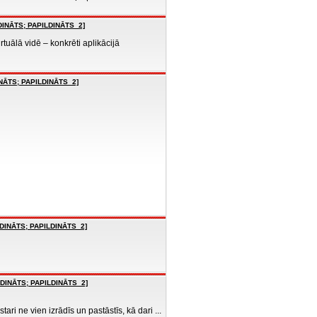
LDINĀTS; PAPILDINĀTS_2]
tuālā vidē – konkrēti aplikācijā
INĀTS; PAPILDINĀTS_2]
LDINĀTS; PAPILDINĀTS_2]
LDINĀTS; PAPILDINĀTS_2]
 ne vien izrādīs un pastāstīs, kā dari ...