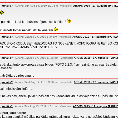
 jaunāks?
Autors: Sun Aug 18, 2019 5:19 pm Virsraksts:
AROMS 2019 - 17. augusts [PAPIL
ar punktiem kaut-kur būs iespējams apskatīties?
internets tomēr netiek līdzi laikmetam
 jaunāks?
Autors: Sat Aug 17, 2019 1:34 pm Virsraksts:
AROMS 2019 - 17. augusts [PAPIL
TRADUŠI QR KODU, BET NEIZDODAS TO NOSKENĒT, NOFOTOGRAFĒJIET ŠO K
AIDRI ATPAZĪSTAMA ŠĪ VIETA/OBJEKTS
 jaunāks?
Autors: Sat Aug 17, 2019 11:30 am Virsraksts:
AROMS 2019 - 17. augusts [PAPI
s pārskatāmāk apkopotas visas bildes (FOTO 1,2,3...) ar nezināmu atrašanās vietu
ietošanu.
 atvēlētais uzdevumu ...
 jaunāks?
Autors: Wed Aug 14, 2019 9:00 pm Virsraksts:
AROMS 2019 - 17. augusts [PAPI
aimnieciskām lietām...
i nekas nav jāņem, ja vien pašiem nav kādas individuālas vajadzības - īpaši mīļi spi
 jaunāks?
Autors: Tue Aug 13, 2019 1:31 pm Virsraksts:
AROMS 2019 - 17. augusts [PAPIL
suprāt, labu darbu!
s katram plauktā mētājas pa kādai grāmatai, kuru nekad vairs nelasīsiet. Lūdzam k