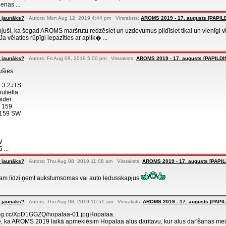
enas ...
 jaunāks?
Autors: Mon Aug 12, 2019 4:44 pm Virsraksts:
AROMS 2019 - 17. augusts [PAPI
uši, ka šogad AROMS maršrutu redzēsiet un uzdevumus pildīsiet tikai un vienīgi vir
a vēlaties rūpīgi iepazīties ar aplik� ...
 jaunāks?
Autors: Fri Aug 09, 2019 5:00 pm Virsraksts:
AROMS 2019 - 17. augusts [PAPILD
ušies:
4 3.2JTS
ulietta
ider
 159
s 159 SW
W
 ...
 jaunāks?
Autors: Thu Aug 08, 2019 11:08 am Virsraksts:
AROMS 2019 - 17. augusts [PAPI
akam līdzi ņemt aukstumsomas vai auto ledusskapjus
 jaunāks?
Autors: Thu Aug 08, 2019 10:51 am Virsraksts:
AROMS 2019 - 17. augusts [PAPI
timg.cc/XpD1GGZQ/hopalaa-01.jpgHopalaa.
, ka AROMS 2019 laikā apmeklēsim Hopalaa alus darītavu, kur alus darīšanas meistari