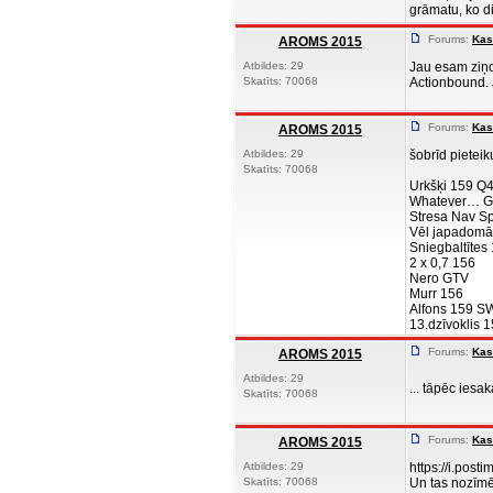
grāmatu, ko di
Forums:
Kas
AROMS 2015
Atbildes: 29
Jau esam ziņoj
Skatīts: 70068
Actionbound. J
Forums:
Kas
AROMS 2015
Atbildes: 29
šobrīd pieteik
Skatīts: 70068
Urkšķi 159 Q
Whatever… Gi
Stresa Nav Sp
Vēl japadomā
Sniegbaltīte
2 x 0,7 156
Nero GTV
Murr 156
Alfons 159 S
13.dzīvoklis 15
Forums:
Kas
AROMS 2015
Atbildes: 29
... tāpēc ies
Skatīts: 70068
Forums:
Kas
AROMS 2015
Atbildes: 29
https://i.pos
Skatīts: 70068
Un tas nozīmē