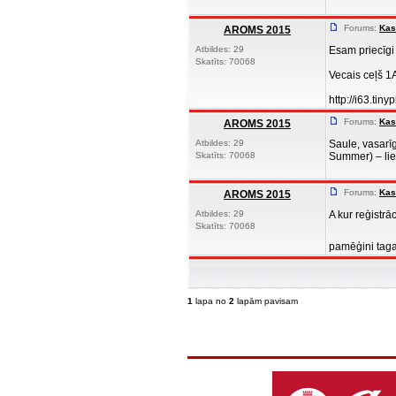
Forums:
Kas
AROMS 2015
Atbildes: 29
Esam priecīgi 
Skatīts: 70068
Vecais ceļš 1
http://i63.tin
Forums:
Kas
AROMS 2015
Atbildes: 29
Saule, vasarī
Skatīts: 70068
Summer) – liel
Forums:
Kas
AROMS 2015
Atbildes: 29
A kur reģistrā
Skatīts: 70068
pamēģini tag
1
lapa no
2
lapām pavisam