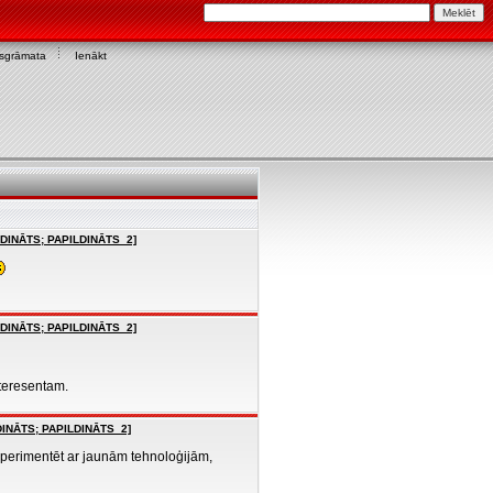
asgrāmata
Ienākt
LDINĀTS; PAPILDINĀTS_2]
LDINĀTS; PAPILDINĀTS_2]
nteresentam.
DINĀTS; PAPILDINĀTS_2]
sperimentēt ar jaunām tehnoloģijām,