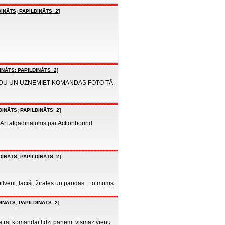
DINĀTS; PAPILDINĀTS_2]
DINĀTS; PAPILDINĀTS_2]
ODU UN UZŅEMIET KOMANDAS FOTO TĀ,
LDINĀTS; PAPILDINĀTS_2]
. Arī atgādinājums par Actionbound
LDINĀTS; PAPILDINĀTS_2]
lveni, lācīši, žirafes un pandas... to mums
DINĀTS; PAPILDINĀTS_2]
atrai komandai līdzi paņemt vismaz vienu