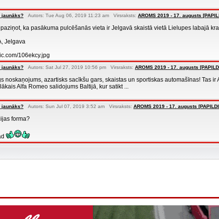
 jaunāks?
Autors: Tue Aug 06, 2019 11:23 am Virsraksts:
AROMS 2019 - 17. augusts [PAPI
paziņot, ka pasākuma pulcēšanās vieta ir Jelgavā skaistā vietā Lielupes labajā krast
A, Jelgava
ypic.com/106ekcy.jpg
 jaunāks?
Autors: Sat Jul 27, 2019 10:56 pm Virsraksts:
AROMS 2019 - 17. augusts [PAPIL
gs noskaņojums, azartisks sacīkšu gars, skaistas un sportiskas automašīnas! Tas
ākais Alfa Romeo salidojums Baltijā, kur satikt ...
 jaunāks?
Autors: Sun Jul 07, 2019 3:52 am Virsraksts:
AROMS 2019 - 17. augusts [PAPILD
cijas forma?
ad