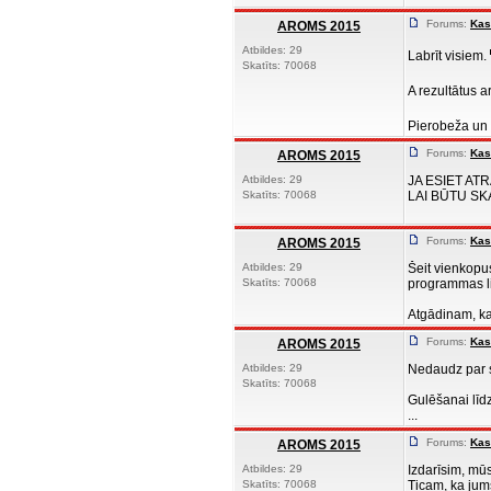
Forums:
Kas
AROMS 2015
Atbildes: 29
Labrīt visiem.
Skatīts: 70068
A rezultātus 
Pierobeža un 
Forums:
Kas
AROMS 2015
Atbildes: 29
JA ESIET A
Skatīts: 70068
LAI BŪTU SK
Forums:
Kas
AROMS 2015
Atbildes: 29
Šeit vienkopu
Skatīts: 70068
programmas l
Atgādinam, ka
Forums:
Kas
AROMS 2015
Atbildes: 29
Nedaudz par s
Skatīts: 70068
Gulēšanai līdz
...
Forums:
Kas
AROMS 2015
Atbildes: 29
Izdarīsim, mū
Skatīts: 70068
Ticam, ka jum