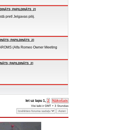
LDINĀTS; PAPILDINĀTS_2]
ā pretī Jelgavas pilij.
DINĀTS; PAPILDINĀTS_2]
 ir AROMS (Alfa Romeo Owner Meeting
INĀTS; PAPILDINĀTS_2]
Iet uz lapu
1
,
2
Nākošais
Visi laiki ir GMT + 3 Stundas