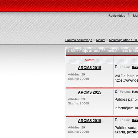
Reģistrēties
Mek
Foruma sākumlapa
»
Meklēt
»
Meklētājs atrada 28 
Meklētājs atrada 28 meklēšanas kritēr
Autors
Forums:
Kas
AROMS 2015
Atbildes: 29
Vai Delfos pub
Skatīts: 70068
https://www.de
Forums:
Kas
AROMS 2015
Atbildes: 29
Paldies par b
Skatīts: 70068
Informējam, k
...
Forums:
Kas
AROMS 2015
Atbildes: 29
Paldies sadar
Skatīts: 70068
azartu, pozitī