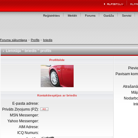
Reģistrēties
Meklēt
Forums
Garāža
Servisi
Foruma sākumlapa
»
Profils
»
briedis
Lietotāja " briedis " profils
Profilbilde
Pievi
Pavisam kom
Atrašanā
Māj
Kontaktiespējas ar briedis
Nodarb
E-pasta adrese:
In
Privāts Ziņojums (PZ):
MSN Messenger:
Yahoo Messenger:
AIM Adrese:
ICQ Numurs: