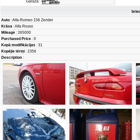
Garāža:
brie
Auto
: Alfa-Romeo 156 Zender
Krāsa
: Alfa Rosso
Mileage
: 265000
Purchased Price
: 0
Kopā modifikācijas
: 31
Kopējie tēriņi
: 2356
Description
: