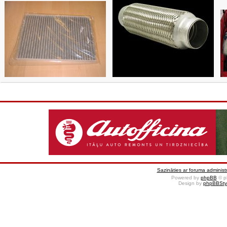
Sazināties ar foruma administr
Powered by
phpBB
© p
Design by
phpBBSty