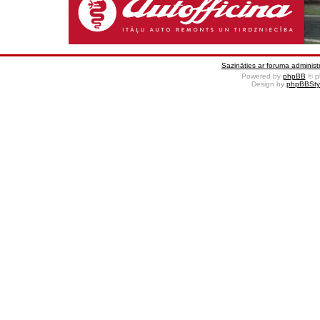
Sazināties ar foruma administr
Powered by
phpBB
© p
Design by
phpBBSty