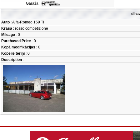
Garāža:
dlha
Auto
: Alfa-Romeo 159 Ti
Krāsa
: rosso competizione
Mileage
: 0
Purchased Price
: 0
Kopā modifikācijas
: 0
Kopējie tēriņi
: 0
Description
: