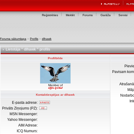
Reģistrēties
Meklēt
Forums
Garāža
Servisi
Foruma sākumlapa
»
Profils
»
dlhawk
Lietotāja " dlhawk " profils
Profilbilde
Pievi
Pavisam kom
Atrašanā
Member of
Māj
Kontaktiespējas ar dlhawk
Nodarb
In
E-pasta adrese:
Privāts Ziņojums (PZ):
MSN Messenger:
Yahoo Messenger:
AIM Adrese:
ICQ Numurs: