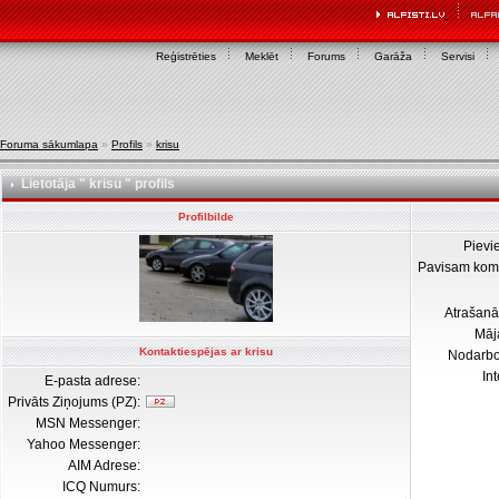
Reģistrēties
Meklēt
Forums
Garāža
Servisi
Foruma sākumlapa
»
Profils
»
krisu
Lietotāja " krisu " profils
Profilbilde
Pievi
Pavisam kom
Atrašanā
Māj
Kontaktiespējas ar krisu
Nodarb
In
E-pasta adrese:
Privāts Ziņojums (PZ):
MSN Messenger:
Yahoo Messenger:
AIM Adrese:
ICQ Numurs: