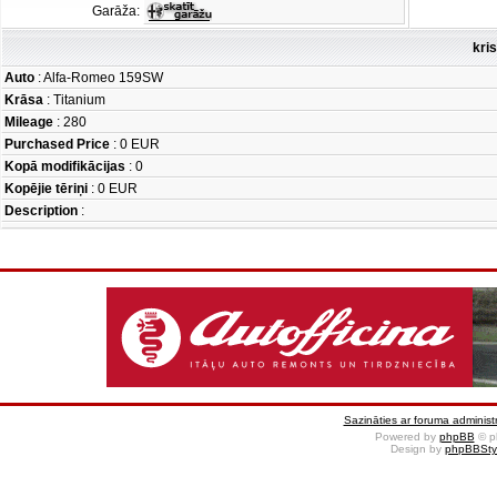
Garāža:
kri
Auto
: Alfa-Romeo 159SW
Krāsa
: Titanium
Mileage
: 280
Purchased Price
: 0 EUR
Kopā modifikācijas
: 0
Kopējie tēriņi
: 0 EUR
Description
:
Sazināties ar foruma administr
Powered by
phpBB
© p
Design by
phpBBSty