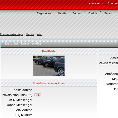
Reģistrēties
Meklēt
Forums
Garāža
Servisi
Foruma sākumlapa
»
Profils
»
krisu
Lietotāja " krisu " profils
Profilbilde
Pievi
Pavisam kom
Atrašanā
Māj
Kontaktiespējas ar krisu
Nodarb
In
E-pasta adrese:
Privāts Ziņojums (PZ):
MSN Messenger:
Yahoo Messenger:
AIM Adrese:
ICQ Numurs: