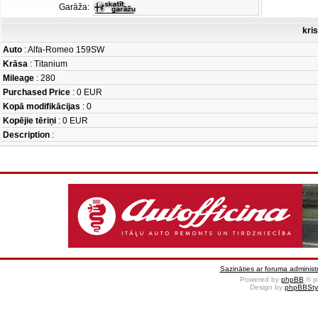
Garāža:
kri
Auto
: Alfa-Romeo 159SW
Krāsa
: Titanium
Mileage
: 280
Purchased Price
: 0 EUR
Kopā modifikācijas
: 0
Kopējie tēriņi
: 0 EUR
Description
:
Sazināties ar foruma administr
Powered by
phpBB
© p
Design by
phpBBSty