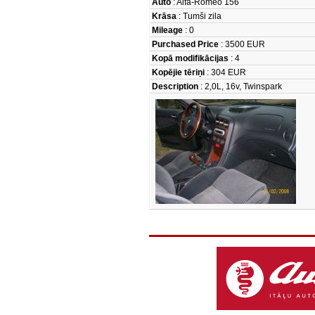
Auto
: Alfa-Romeo 156
Krāsa
: Tumši zila
Mileage
: 0
Purchased Price
: 3500 EUR
Kopā modifikācijas
: 4
Kopējie tēriņi
: 304 EUR
Description
: 2,0L, 16v, Twinspark