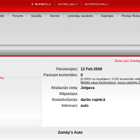
lēt
Forums
Garāža
Servisi
Lietotāju saraksts
Galerijas
Pircēja Rok
Ziņas par Zomb
Pievienojies:
12 Feb 2008
Pavisam komentāru:
0
mby
[0.00% no kopējiem / 0.00 komentāri vidē
Meklēt visus komentārus, kurus rakstījis
Atrašanās vieta:
Jelgava
Mājaslapa:
Nodarbošanās:
darbs rupnicā
Intereses:
auto
Zomby's Auto