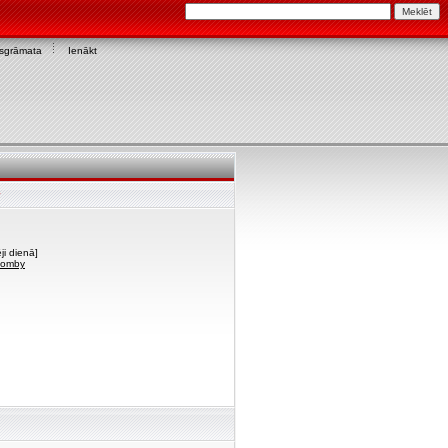
asgrāmata
Ienākt
y
ji dienā]
 Zomby