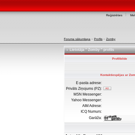
Reģistrēties
Mek
Foruma sākumlapa
»
Profils
»
Zomby
Lietotāja " Zomby " profils
Profilbilde
Kontaktiespējas ar Zo
E-pasta adrese:
Privāts Ziņojums (PZ):
MSN Messenger:
Yahoo Messenger:
AIM Adrese:
ICQ Numurs:
Garāža: