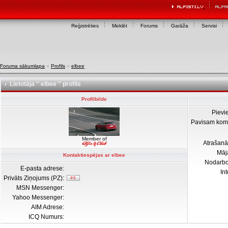
Reģistrēties
Meklēt
Forums
Garāža
Servisi
Foruma sākumlapa
»
Profils
»
elbee
Lietotāja " elbee " profils
Profilbilde
Pievi
Pavisam kom
Member of
Atrašanā
Māj
Kontaktiespējas ar elbee
Nodarb
E-pasta adrese:
In
Privāts Ziņojums (PZ):
MSN Messenger:
Yahoo Messenger:
AIM Adrese:
ICQ Numurs: