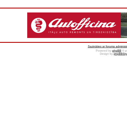
Sazināties ar foruma administr
Powered by
phpBB
© p
Design by
phpBBSty