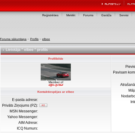
Reģistrēties
Meklēt
Forums
Garāža
Servisi
Foruma sākumlapa
»
Profils
»
elbee
Lietotāja " elbee " profils
Profilbilde
Pievi
Pavisam kom
Member of
Atrašanā
Māj
Kontaktiespējas ar elbee
Nodarb
E-pasta adrese:
In
Privāts Ziņojums (PZ):
MSN Messenger:
Yahoo Messenger:
AIM Adrese:
ICQ Numurs: