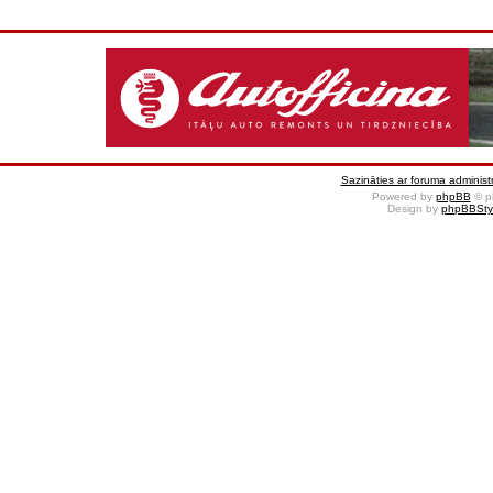
Sazināties ar foruma administr
Powered by
phpBB
© p
Design by
phpBBSty