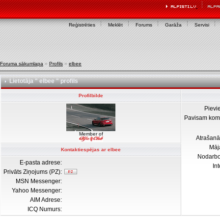
Reģistrēties
Meklēt
Forums
Garāža
Servisi
Foruma sākumlapa
»
Profils
»
elbee
Lietotāja " elbee " profils
Profilbilde
Pievi
Pavisam kom
Member of
Atrašanā
Māj
Kontaktiespējas ar elbee
Nodarb
E-pasta adrese:
In
Privāts Ziņojums (PZ):
MSN Messenger:
Yahoo Messenger:
AIM Adrese:
ICQ Numurs: