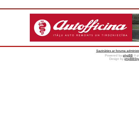
Sazināties ar foruma administr
Powered by
phpBB
© p
Design by
phpBBSty