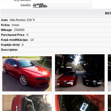
ICQ Numurs:
Garāža:
MS7
Auto
: Alfa-Romeo 159 Ti
Krāsa
: rosso
Mileage
: 250000
Purchased Price
: 0
Kopā modifikācijas
: 14
Kopējie tēriņi
: 0
Description
: