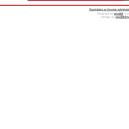
Sazināties ar foruma administr
Powered by
phpBB
© p
Design by
phpBBSty