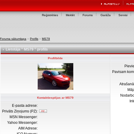
Reģistrēties
Meklēt
Forums
Garāža
Servisi
Foruma sākumlapa
»
Profils
»
MS79
Lietotāja " MS79 " profils
Profilbilde
Pievi
Pavisam kom
Atrašanā
Māj
Nodarb
Kontaktiespējas ar MS79
In
E-pasta adrese:
Privāts Ziņojums (PZ):
MSN Messenger:
Yahoo Messenger:
AIM Adrese: