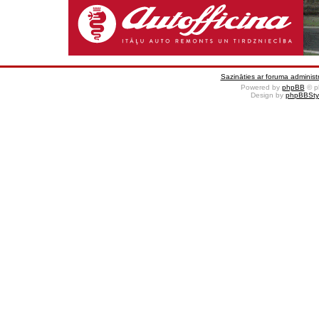
Sazināties ar foruma administr
Powered by
phpBB
© p
Design by
phpBBSty