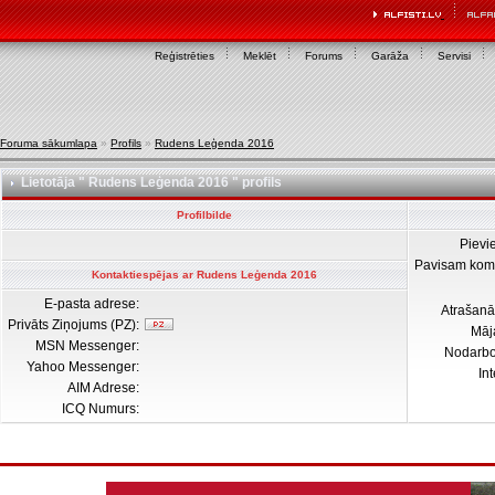
Reģistrēties
Meklēt
Forums
Garāža
Servisi
Foruma sākumlapa
»
Profils
»
Rudens Leģenda 2016
Lietotāja " Rudens Leģenda 2016 " profils
Profilbilde
Pievi
Pavisam kom
Kontaktiespējas ar Rudens Leģenda 2016
E-pasta adrese:
Atrašanā
Privāts Ziņojums (PZ):
Māj
MSN Messenger:
Nodarb
Yahoo Messenger:
In
AIM Adrese:
ICQ Numurs: