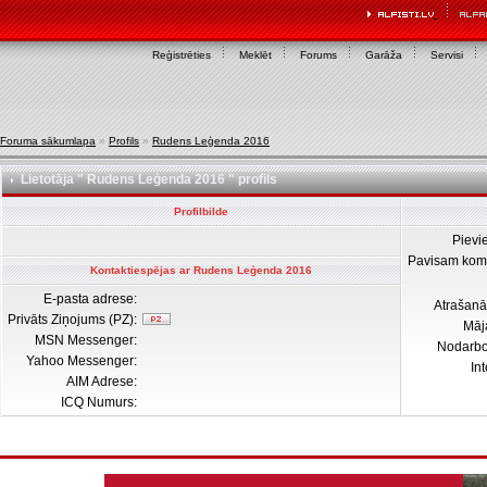
Reģistrēties
Meklēt
Forums
Garāža
Servisi
Foruma sākumlapa
»
Profils
»
Rudens Leģenda 2016
Lietotāja " Rudens Leģenda 2016 " profils
Profilbilde
Pievi
Pavisam kom
Kontaktiespējas ar Rudens Leģenda 2016
E-pasta adrese:
Atrašanā
Privāts Ziņojums (PZ):
Māj
MSN Messenger:
Nodarb
Yahoo Messenger:
In
AIM Adrese:
ICQ Numurs: