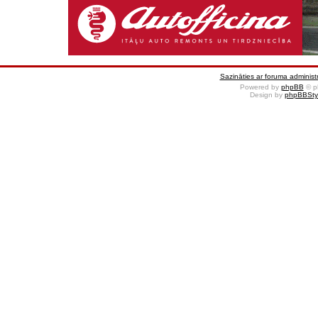
Sazināties ar foruma administr
Powered by
phpBB
© p
Design by
phpBBSty