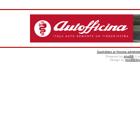
Sazināties ar foruma administr
Powered by
phpBB
© p
Design by
phpBBSty