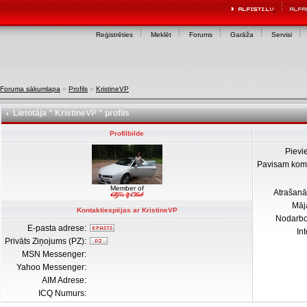
Reģistrēties
Meklēt
Forums
Garāža
Servisi
Foruma sākumlapa
»
Profils
»
KristineVP
Lietotāja " KristineVP " profils
Profilbilde
Pievi
Pavisam kom
Member of
Atrašanā
Māj
Kontaktiespējas ar KristineVP
Nodarb
E-pasta adrese:
In
Privāts Ziņojums (PZ):
MSN Messenger:
Yahoo Messenger:
AIM Adrese:
ICQ Numurs: