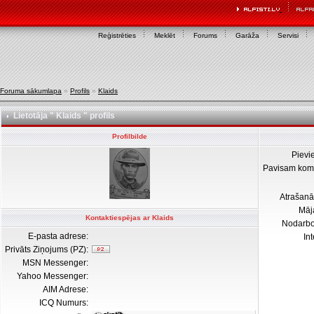
Reģistrēties
Meklēt
Forums
Garāža
Servisi
Foruma sākumlapa
»
Profils
»
Klaids
Lietotāja " Klaids " profils
Profilbilde
Pievi
Pavisam kom
Atrašanā
Māj
Kontaktiespējas ar Klaids
Nodarb
E-pasta adrese:
In
Privāts Ziņojums (PZ):
MSN Messenger:
Yahoo Messenger:
AIM Adrese:
ICQ Numurs: