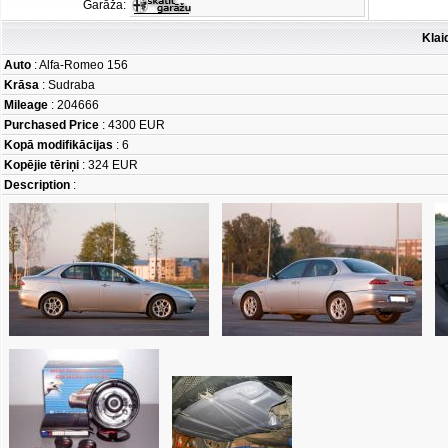
Garāža:
Klai
Auto
: Alfa-Romeo 156
Krāsa
: Sudraba
Mileage
: 204666
Purchased Price
: 4300 EUR
Kopā modifikācijas
: 6
Kopējie tēriņi
: 324 EUR
Description
: