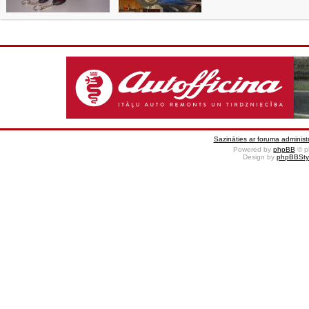
Sazināties ar foruma administr
Powered by
phpBB
© p
Design by
phpBBSty