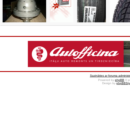
Sazināties ar foruma administr
Powered by
phpBB
© p
Design by
phpBBSty