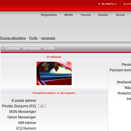
Reģistrēties
Meklēt
Forums
Garāža
Servisi
Foruma sākumlapa
»
Profils
»
pienapaka
Lietotāja " pienapaka " profils
Profilbilde
Pievi
Pavisam kom
Atrašanā
Māj
Kontaktiespējas ar pienapaka
Nodarb
In
E-pasta adrese:
Privāts Ziņojums (PZ):
MSN Messenger:
Yahoo Messenger:
AIM Adrese:
ICQ Numurs: