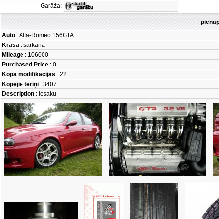
Garāža:
pienap
Auto
: Alfa-Romeo 156GTA
Krāsa
: sarkana
Mileage
: 106000
Purchased Price
: 0
Kopā modifikācijas
: 22
Kopējie tēriņi
: 3407
Description
: iesaku