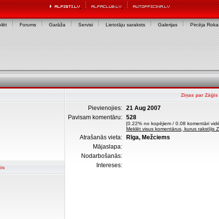
lēt
Forums
Garāža
Servisi
Lietotāju saraksts
Galerijas
Pircēja Rok
Ziņas par Zāģis
Pievienojies:
21 Aug 2007
Pavisam komentāru:
528
[0.22% no kopējiem / 0.08 komentāri vidē
Meklēt visus komentārus, kurus rakstījis 
Atrašanās vieta:
Rīga, Mežciems
Mājaslapa:
Nodarbošanās:
Intereses:
is