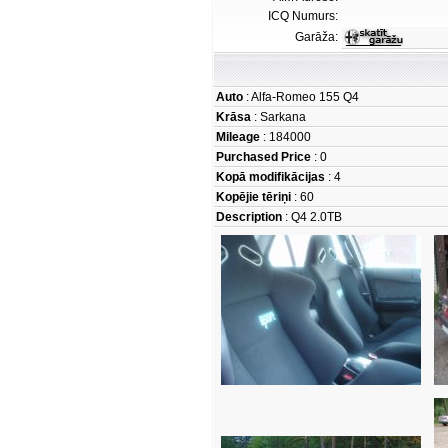
ICQ Numurs:
Garāža:
Auto
: Alfa-Romeo 155 Q4
Krāsa
: Sarkana
Mileage
: 184000
Purchased Price
: 0
Kopā modifikācijas
: 4
Kopējie tēriņi
: 60
Description
: Q4 2.0TB