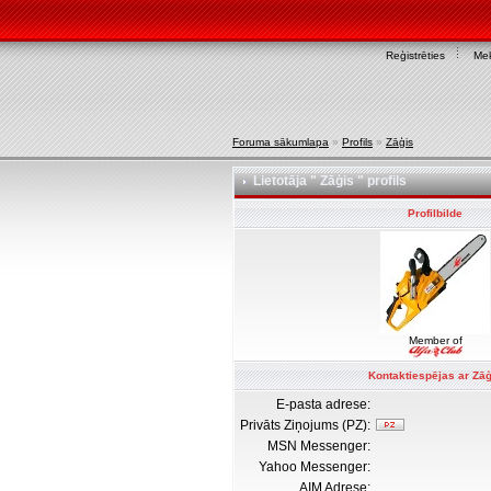
Reģistrēties
Mek
Foruma sākumlapa
»
Profils
»
Zāģis
Lietotāja " Zāģis " profils
Profilbilde
Member of
Kontaktiespējas ar Zāģ
E-pasta adrese:
Privāts Ziņojums (PZ):
MSN Messenger:
Yahoo Messenger:
AIM Adrese: