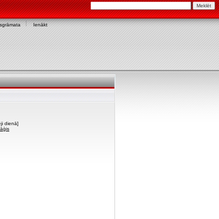
asgrāmata
Ienākt
ji dienā]
Zāģis