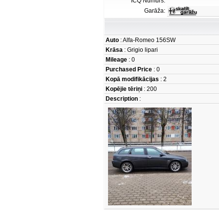
ICQ Numurs:
Garāža:
Auto
: Alfa-Romeo 156SW
Krāsa
: Grigio lipari
Mileage
: 0
Purchased Price
: 0
Kopā modifikācijas
: 2
Kopējie tēriņi
: 200
Description
: