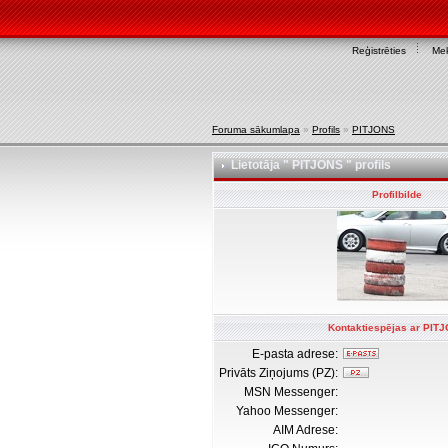
Reģistrēties
Mek
Foruma sākumlapa
»
Profils
»
PITJONS
Lietotāja " PITJONS " profils
Profilbilde
Kontaktiespējas ar PIT
E-pasta adrese:
Privāts Ziņojums (PZ):
MSN Messenger:
Yahoo Messenger:
AIM Adrese: