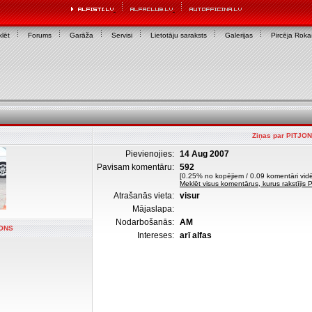
lēt
Forums
Garāža
Servisi
Lietotāju saraksts
Galerijas
Pircēja Rok
Ziņas par PITJO
Pievienojies:
14 Aug 2007
Pavisam komentāru:
592
[0.25% no kopējiem / 0.09 komentāri vidē
Meklēt visus komentārus, kurus rakstījis
Atrašanās vieta:
visur
Mājaslapa:
Nodarbošanās:
AM
JONS
Intereses:
arī alfas