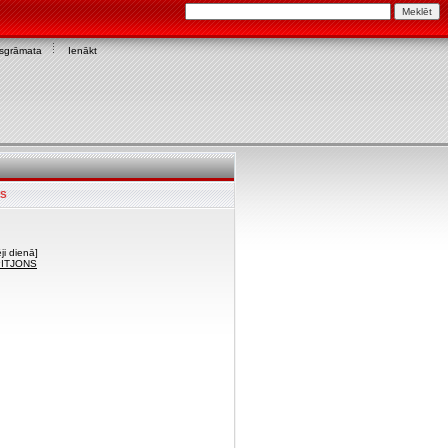
asgrāmata
Ienākt
NS
ji dienā]
 PITJONS