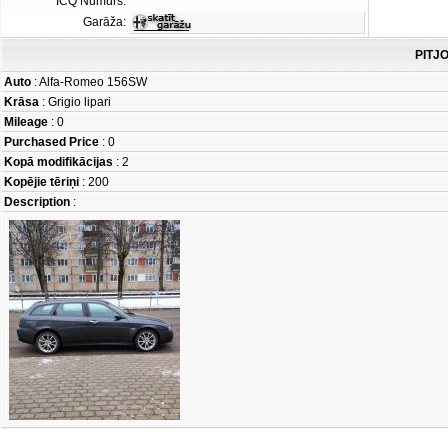
ICQ Numurs:
Garāža:
PITJO
Auto
: Alfa-Romeo 156SW
Krāsa
: Grigio lipari
Mileage
: 0
Purchased Price
: 0
Kopā modifikācijas
: 2
Kopējie tēriņi
: 200
Description
: