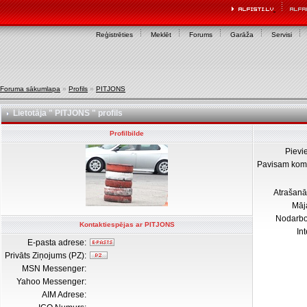
Reģistrēties
Meklēt
Forums
Garāža
Servisi
Foruma sākumlapa
»
Profils
»
PITJONS
Lietotāja " PITJONS " profils
Profilbilde
Pievi
Pavisam kom
Atrašanā
Māj
Nodarb
Kontaktiespējas ar PITJONS
In
E-pasta adrese:
Privāts Ziņojums (PZ):
MSN Messenger:
Yahoo Messenger:
AIM Adrese: