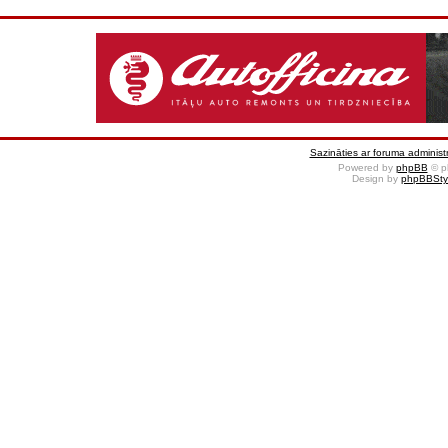
Sazināties ar foruma administr
Powered by
phpBB
© p
Design by
phpBBSty