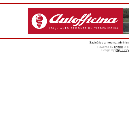
Sazināties ar foruma administr
Powered by
phpBB
© p
Design by
phpBBSty