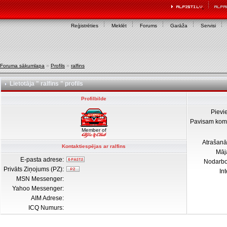
Reģistrēties
Meklēt
Forums
Garāža
Servisi
Foruma sākumlapa
»
Profils
»
ralfins
Lietotāja " ralfins " profils
Profilbilde
Pievi
Pavisam kom
Member of
Atrašanā
Kontaktiespējas ar ralfins
Māj
E-pasta adrese:
Nodarb
Privāts Ziņojums (PZ):
In
MSN Messenger:
Yahoo Messenger:
AIM Adrese:
ICQ Numurs: