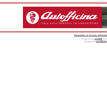
Sazināties ar foruma administr
Powered by
phpBB
© p
Design by
phpBBSty