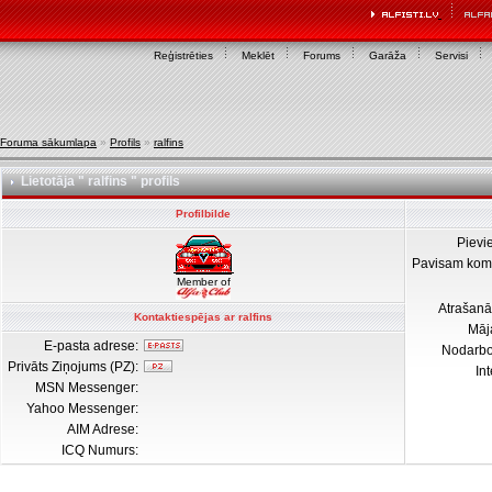
Reģistrēties
Meklēt
Forums
Garāža
Servisi
Foruma sākumlapa
»
Profils
»
ralfins
Lietotāja " ralfins " profils
Profilbilde
Pievi
Pavisam kom
Member of
Atrašanā
Kontaktiespējas ar ralfins
Māj
E-pasta adrese:
Nodarb
Privāts Ziņojums (PZ):
In
MSN Messenger:
Yahoo Messenger:
AIM Adrese:
ICQ Numurs: