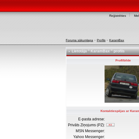
Reģistrēties
Mek
Foruma sākumlapa
»
Profils
»
KaramBax
Lietotāja " KaramBax " profils
Profilbilde
Kontaktiespējas ar Kar
E-pasta adrese:
Privāts Ziņojums (PZ):
MSN Messenger:
Yahoo Messenger: