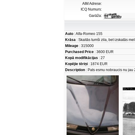
AIM Adrese:
ICQ Numurs:
Garāža:
Auto
: Alfa-Romeo 155
Krāsa
: Skaitās tumši zila, bet izskatās mel
Mileage
: 315000
Purchased Price
: 3600 EUR
Kopā modifikācijas
: 27
Kopējie tēriņi
: 1874 EUR
Description
: Pats esmu nobraucis nu jau