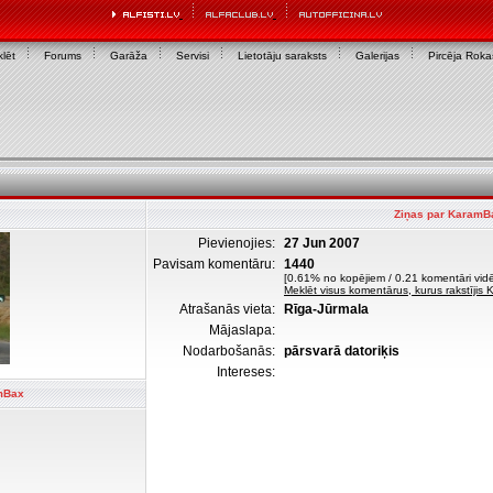
lēt
Forums
Garāža
Servisi
Lietotāju saraksts
Galerijas
Pircēja Rok
Ziņas par KaramB
Pievienojies:
27 Jun 2007
Pavisam komentāru:
1440
[0.61% no kopējiem / 0.21 komentāri vidē
Meklēt visus komentārus, kurus rakstījis
Atrašanās vieta:
Rīga-Jūrmala
Mājaslapa:
Nodarbošanās:
pārsvarā datoriķis
Intereses:
amBax