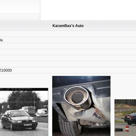
KaramBax's Auto
la
 210000