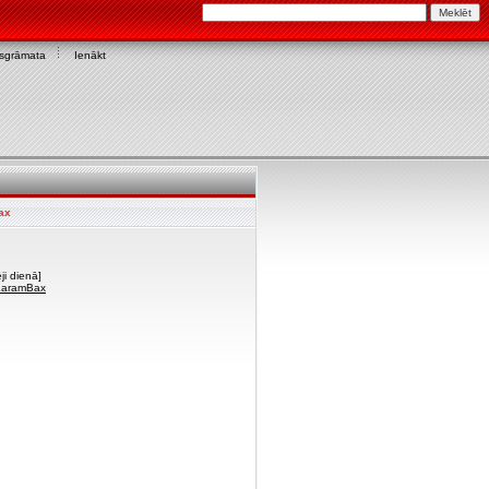
asgrāmata
Ienākt
ax
ji dienā]
 KaramBax