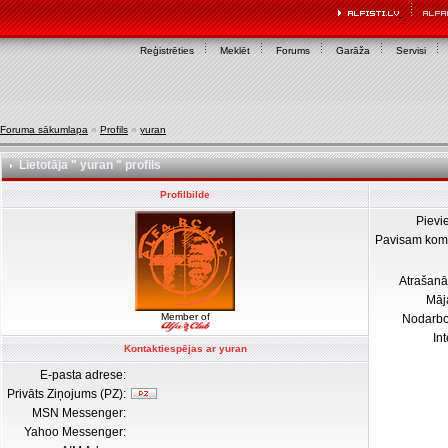
Reģistrēties
Meklēt
Forums
Garāža
Servisi
Foruma sākumlapa
»
Profils
»
yuran
Lietotāja " yuran " profils
Profilbilde
Pievi
Pavisam kom
Atrašanā
Māj
Member of
Nodarb
In
Kontaktiespējas ar yuran
E-pasta adrese:
Privāts Ziņojums (PZ):
MSN Messenger:
Yahoo Messenger: