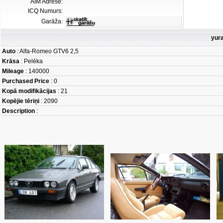
AIM Adrese:
ICQ Numurs:
Garāža:
yura
Auto
: Alfa-Romeo GTV6 2,5
Krāsa
: Pelēka
Mileage
: 140000
Purchased Price
: 0
Kopā modifikācijas
: 21
Kopējie tēriņi
: 2090
Description
: