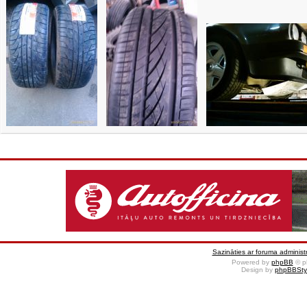
Sazināties ar foruma administr
Powered by
phpBB
© p
Design by
phpBBSty