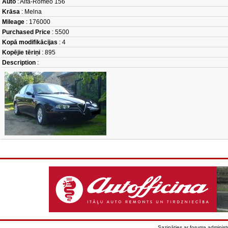
Auto
: Alfa-Romeo 156
Krāsa
: Melna
Mileage
: 176000
Purchased Price
: 5500
Kopā modifikācijas
: 4
Kopējie tēriņi
: 895
Description
:
Sazināties ar foruma administr