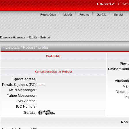
Reģistrēties
Meklēt
Forums
Garāža
Servisi
Foruma sākumlapa
»
Profils
»
Robust
Lietotāja " Robust " profils
Profilbilde
Pievi
Pavisam kom
Kontaktiespējas ar Robust
E-pasta adrese:
Atrašanā
Privāts Ziņojums (PZ):
Māj
MSN Messenger:
Nodarb
Yahoo Messenger:
In
AIM Adrese:
ICQ Numurs:
Garāža:
Robu