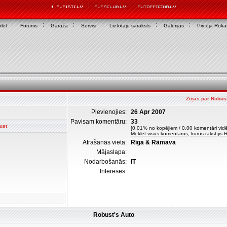
lēt
Forums
Garāža
Servisi
Lietotāju saraksts
Galerijas
Pircēja Rok
Ziņas par Robus
Pievienojies:
26 Apr 2007
Pavisam komentāru:
33
ust
[0.01% no kopējiem / 0.00 komentāri vidē
Meklēt visus komentārus, kurus rakstījis 
Atrašanās vieta:
Rīga & Rāmava
Mājaslapa:
Nodarbošanās:
IT
Intereses:
Robust's Auto