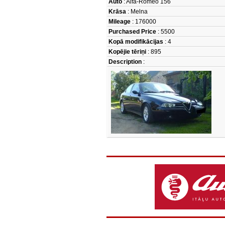
Auto
: Alfa-Romeo 156
Krāsa
: Melna
Mileage
: 176000
Purchased Price
: 5500
Kopā modifikācijas
: 4
Kopējie tēriņi
: 895
Description
: