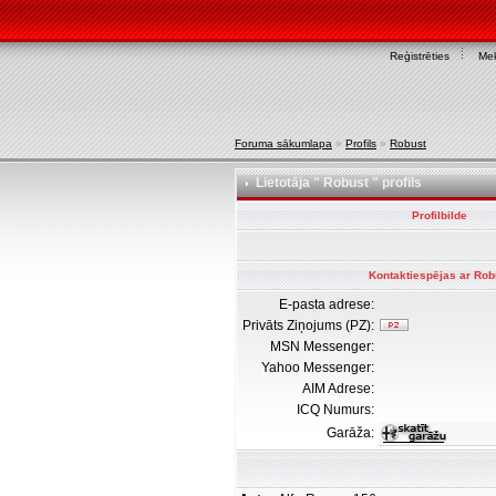
Reģistrēties
Mek
Foruma sākumlapa
»
Profils
»
Robust
Lietotāja " Robust " profils
Profilbilde
Kontaktiespējas ar Rob
E-pasta adrese:
Privāts Ziņojums (PZ):
MSN Messenger:
Yahoo Messenger:
AIM Adrese:
ICQ Numurs:
Garāža: