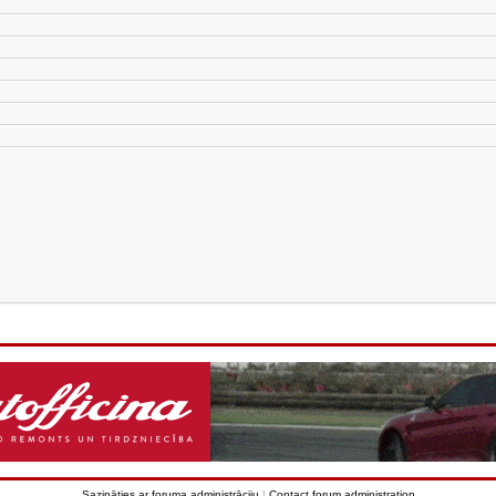
Sazināties ar foruma administrāciju
|
Contact forum administration