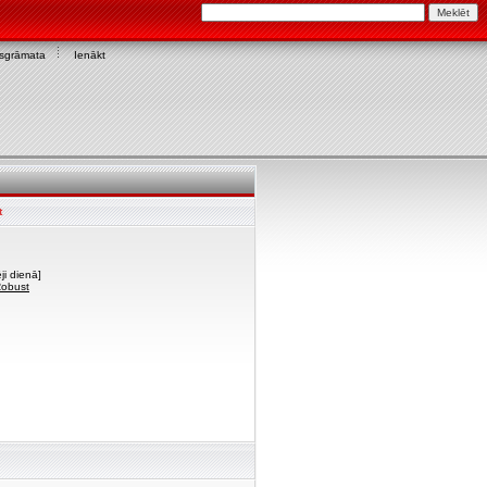
asgrāmata
Ienākt
t
ji dienā]
Robust