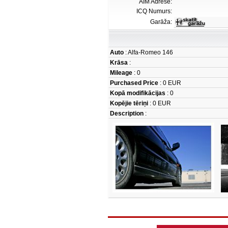
AIM Adrese:
ICQ Numurs:
Garāža:
Auto
: Alfa-Romeo 146
Krāsa
:
Mileage
: 0
Purchased Price
: 0 EUR
Kopā modifikācijas
: 0
Kopējie tēriņi
: 0 EUR
Description
: