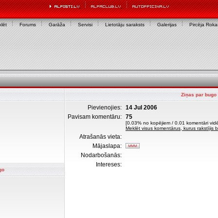
lēt
Forums
Garāža
Servisi
Lietotāju saraksts
Galerijas
Pircēja Rok
Ziņas par bugo
Pievienojies:
14 Jul 2006
Pavisam komentāru:
75
[0.03% no kopējiem / 0.01 komentāri vidē
Meklēt visus komentārus, kurus rakstījis 
Atrašanās vieta:
Mājaslapa:
Nodarbošanās:
Intereses:
go