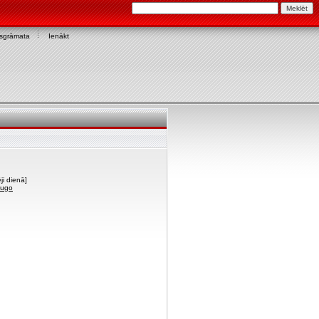
asgrāmata
Ienākt
ji dienā]
bugo