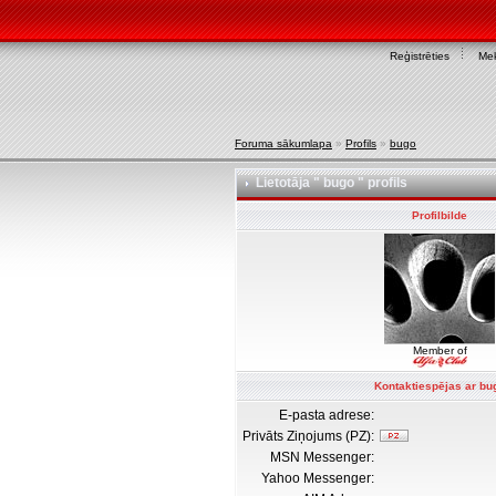
Reģistrēties
Mek
Foruma sākumlapa
»
Profils
»
bugo
Lietotāja " bugo " profils
Profilbilde
Member of
Kontaktiespējas ar bu
E-pasta adrese:
Privāts Ziņojums (PZ):
MSN Messenger:
Yahoo Messenger: