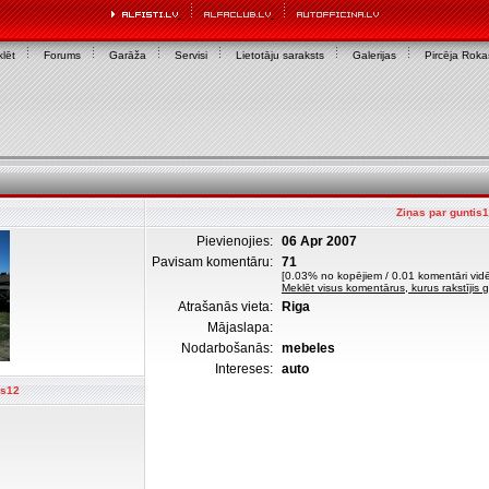
lēt
Forums
Garāža
Servisi
Lietotāju saraksts
Galerijas
Pircēja Rok
Ziņas par guntis
Pievienojies:
06 Apr 2007
Pavisam komentāru:
71
[0.03% no kopējiem / 0.01 komentāri vidē
Meklēt visus komentārus, kurus rakstījis 
Atrašanās vieta:
Riga
Mājaslapa:
Nodarbošanās:
mebeles
Intereses:
auto
is12