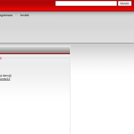
asgrāmata
Ienākt
12
ji dienā]
guntis12