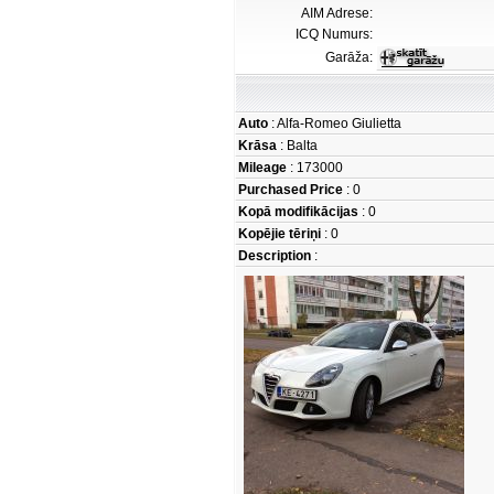
AIM Adrese:
ICQ Numurs:
Garāža:
Auto
: Alfa-Romeo Giulietta
Krāsa
: Balta
Mileage
: 173000
Purchased Price
: 0
Kopā modifikācijas
: 0
Kopējie tēriņi
: 0
Description
: