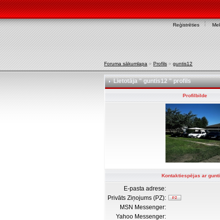
Reģistrēties
Mek
Foruma sākumlapa
»
Profils
»
guntis12
Lietotāja " guntis12 " profils
Profilbilde
Kontaktiespējas ar gunt
E-pasta adrese:
Privāts Ziņojums (PZ):
MSN Messenger:
Yahoo Messenger: