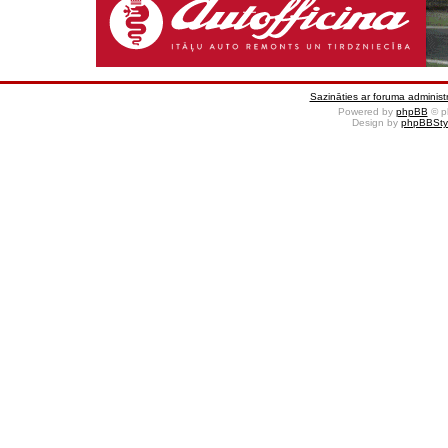
Sazināties ar foruma administr
Powered by
phpBB
© p
Design by
phpBBSty