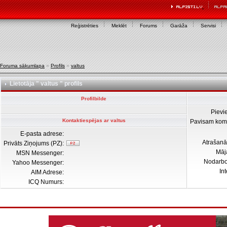
Reģistrēties
Meklēt
Forums
Garāža
Servisi
Foruma sākumlapa
»
Profils
»
valtus
Lietotāja " valtus " profils
Profilbilde
Pievi
Kontaktiespējas ar valtus
Pavisam kom
E-pasta adrese:
Atrašanā
Privāts Ziņojums (PZ):
Māj
MSN Messenger:
Nodarb
Yahoo Messenger:
In
AIM Adrese:
ICQ Numurs: