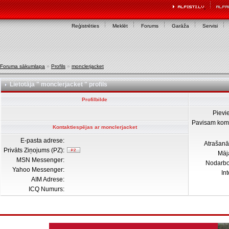
Reģistrēties
Meklēt
Forums
Garāža
Servisi
Foruma sākumlapa
»
Profils
»
monclerjacket
Lietotāja " monclerjacket " profils
Profilbilde
Pievi
Pavisam kom
Kontaktiespējas ar monclerjacket
E-pasta adrese:
Atrašanā
Privāts Ziņojums (PZ):
Māj
MSN Messenger:
Nodarb
Yahoo Messenger:
In
AIM Adrese:
ICQ Numurs: