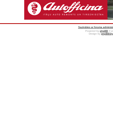
Sazināties ar foruma administr
Powered by
phpBB
© p
Design by
phpBBSty