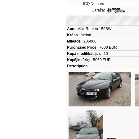
ICQ Numurs:
Garāža:
Auto
: Alfa-Romeo 159SW
Krāsa
: Melnā
Mileage
: 205000
Purchased Price
: 7000 EUR
Kopā modifikācijas
: 10
Kopējie tēriņi
: 5060 EUR
Description
: