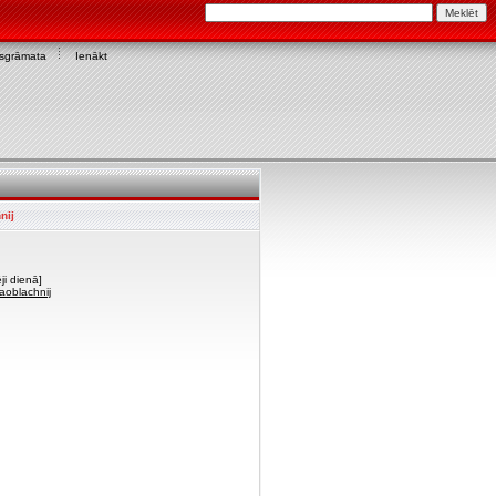
asgrāmata
Ienākt
nij
ji dienā]
zaoblachnij