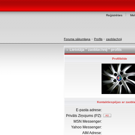
Reģistrēties
Mek
Foruma sākumlapa
»
Profils
»
zaoblachnij
Lietotāja " zaoblachnij " profils
Profilbilde
Kontaktiespējas ar zaobla
E-pasta adrese:
Privāts Ziņojums (PZ):
MSN Messenger:
Yahoo Messenger:
AIM Adrese: