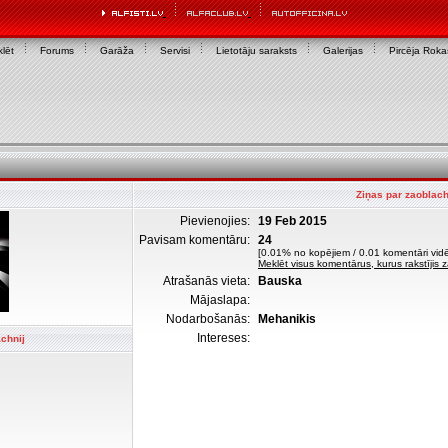
lēt
Forums
Garāža
Servisi
Lietotāju saraksts
Galerijas
Pircēja Rok
Ziņas par zaoblach
Pievienojies:
19 Feb 2015
Pavisam komentāru:
24
[0.01% no kopējiem / 0.01 komentāri vidē
Meklēt visus komentārus, kurus rakstījis 
Atrašanās vieta:
Bauska
Mājaslapa:
Nodarbošanās:
Mehanikis
Intereses:
chnij