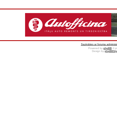
Sazināties ar foruma administr
Powered by
phpBB
© p
Design by
phpBBSty