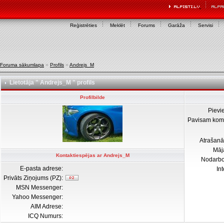
Reģistrēties
Meklēt
Forums
Garāža
Servisi
Foruma sākumlapa
»
Profils
»
Andrejs_M
Lietotāja " Andrejs_M " profils
Profilbilde
Pievi
Pavisam kom
Atrašanā
Māj
Kontaktiespējas ar Andrejs_M
Nodarb
E-pasta adrese:
In
Privāts Ziņojums (PZ):
MSN Messenger:
Yahoo Messenger:
AIM Adrese:
ICQ Numurs: