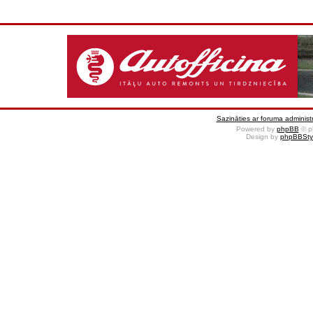
Sazināties ar foruma administr
Powered by
phpBB
© p
Design by
phpBBSty