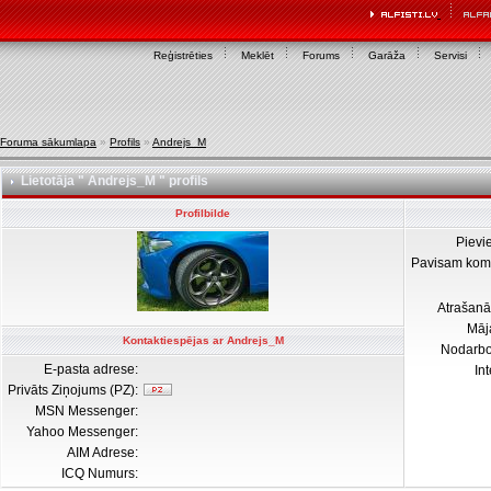
Reģistrēties
Meklēt
Forums
Garāža
Servisi
Foruma sākumlapa
»
Profils
»
Andrejs_M
Lietotāja " Andrejs_M " profils
Profilbilde
Pievi
Pavisam kom
Atrašanā
Māj
Kontaktiespējas ar Andrejs_M
Nodarb
E-pasta adrese:
In
Privāts Ziņojums (PZ):
MSN Messenger:
Yahoo Messenger:
AIM Adrese:
ICQ Numurs: