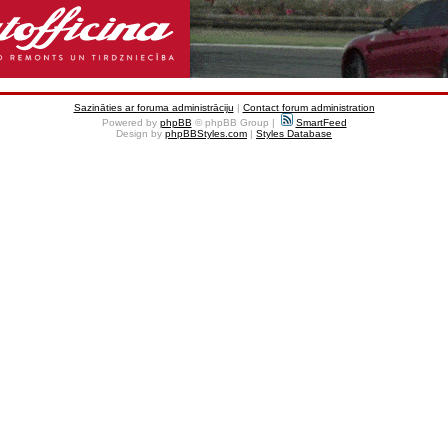
Sazināties ar foruma administrāciju
|
Contact forum administration
Powered by
phpBB
© phpBB Group |
SmartFeed
Design by
phpBBStyles.com
|
Styles Database