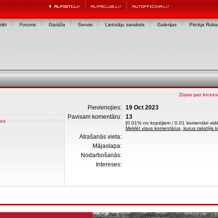
lēt
Forums
Garāža
Servisi
Lietotāju saraksts
Galerijas
Pircēja Rok
Ziņas par kirsss
Pievienojies:
19 Oct 2023
Pavisam komentāru:
13
sss
[0.01% no kopējiem / 0.01 komentāri vidē
Meklēt visus komentārus, kurus rakstījis k
Atrašanās vieta:
Mājaslapa:
Nodarbošanās:
Intereses: