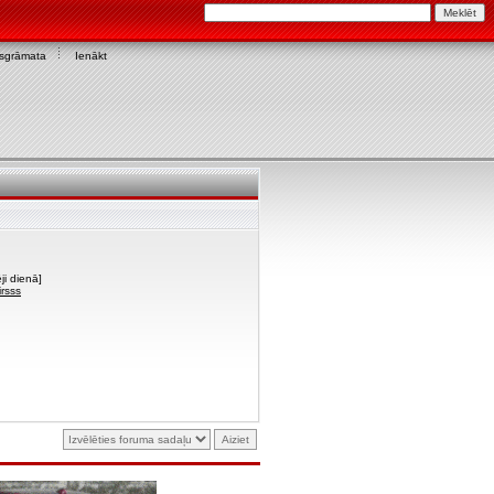
asgrāmata
Ienākt
ji dienā]
irsss