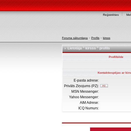
Reģistrēties
Mek
Foruma sākumlapa
»
Profils
»
kirsss
Lietotāja " kirsss " profils
Profilbilde
Kontaktiespējas ar kir
E-pasta adrese:
Privāts Ziņojums (PZ):
MSN Messenger:
Yahoo Messenger:
AIM Adrese:
ICQ Numurs: