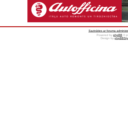
Sazināties ar foruma administr
Powered by
phpBB
© p
Design by
phpBBSty