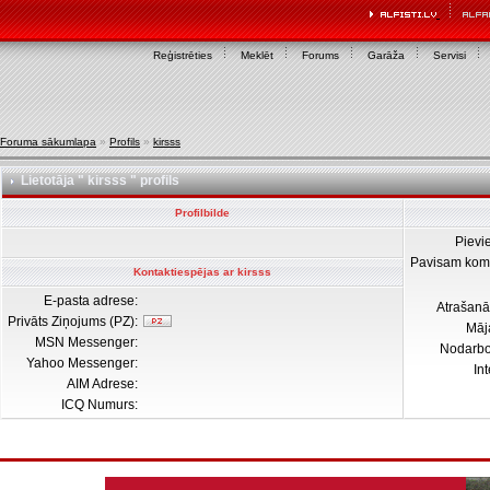
Reģistrēties
Meklēt
Forums
Garāža
Servisi
Foruma sākumlapa
»
Profils
»
kirsss
Lietotāja " kirsss " profils
Profilbilde
Pievi
Pavisam kom
Kontaktiespējas ar kirsss
E-pasta adrese:
Atrašanā
Privāts Ziņojums (PZ):
Māj
MSN Messenger:
Nodarb
Yahoo Messenger:
In
AIM Adrese:
ICQ Numurs: